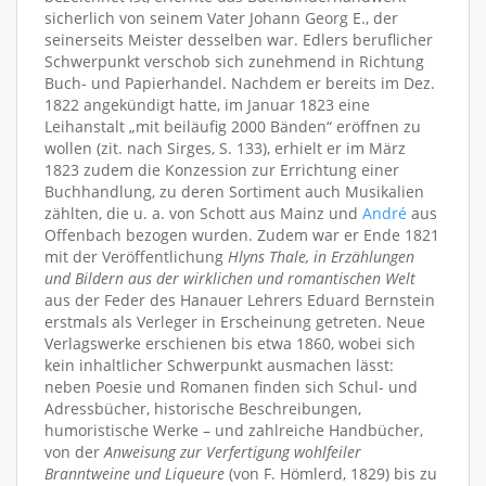
sicherlich von seinem Vater Johann Georg E., der
seinerseits Meister desselben war. Edlers beruflicher
Schwerpunkt verschob sich zunehmend in Richtung
Buch- und Papierhandel. Nachdem er bereits im Dez.
1822 angekündigt hatte, im Januar 1823 eine
Leihanstalt „mit beiläufig 2000 Bänden“ eröffnen zu
wollen (zit. nach Sirges, S. 133), erhielt er im März
1823 zudem die Konzession zur Errichtung einer
Buchhandlung, zu deren Sortiment auch Musikalien
zählten, die u. a. von Schott aus Mainz und
André
aus
Offenbach bezogen wurden. Zudem war er Ende 1821
mit der Veröffentlichung
Hlyns Thale, in Erzählungen
und Bildern aus der wirklichen und romantischen Welt
aus der Feder des Hanauer Lehrers Eduard Bernstein
erstmals als Verleger in Erscheinung getreten. Neue
Verlagswerke erschienen bis etwa 1860, wobei sich
kein inhaltlicher Schwerpunkt ausmachen lässt:
neben Poesie und Romanen finden sich Schul- und
Adressbücher, historische Beschreibungen,
humoristische Werke – und zahlreiche Handbücher,
von der
Anweisung zur Verfertigung wohlfeiler
Branntweine und Liqueure
(von F. Hömlerd, 1829) bis zu