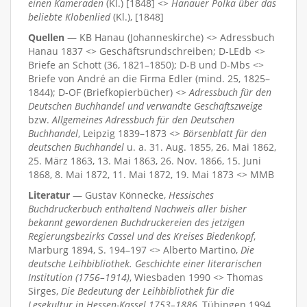
einen Kameraden
(Kl.) [1848] <>
Hanauer Polka über das
beliebte Klobenlied
(Kl.), [1848]
Quellen
— KB Hanau (Johanneskirche) <> Adressbuch
Hanau 1837 <> Geschäftsrundschreiben; D-LEdb <>
Briefe an Schott (36, 1821–1850); D-B und D-Mbs <>
Briefe von André an die Firma Edler (mind. 25, 1825–
1844); D-OF (Briefkopierbücher) <>
Adressbuch für den
Deutschen Buchhandel und verwandte Geschäftszweige
bzw.
Allgemeines Adressbuch für den Deutschen
Buchhandel
, Leipzig 1839–1873 <>
Börsenblatt für den
deutschen Buchhandel
u. a. 31. Aug. 1855, 26. Mai 1862,
25. März 1863, 13. Mai 1863, 26. Nov. 1866, 15. Juni
1868, 8. Mai 1872, 11. Mai 1872, 19. Mai 1873 <> MMB
Literatur
— Gustav Könnecke,
Hessisches
Buchdruckerbuch enthaltend Nachweis aller bisher
bekannt gewordenen Buchdruckereien des jetzigen
Regierungsbezirks Cassel und des Kreises Biedenkopf
,
Marburg 1894, S. 194–197 <> Alberto Martino,
Die
deutsche Leihbibliothek. Geschichte einer literarischen
Institution (1756–1914)
, Wiesbaden 1990 <> Thomas
Sirges,
Die Bedeutung der Leihbibliothek für die
Lesekultur in Hessen-Kassel 1753–1886
, Tübingen 1994