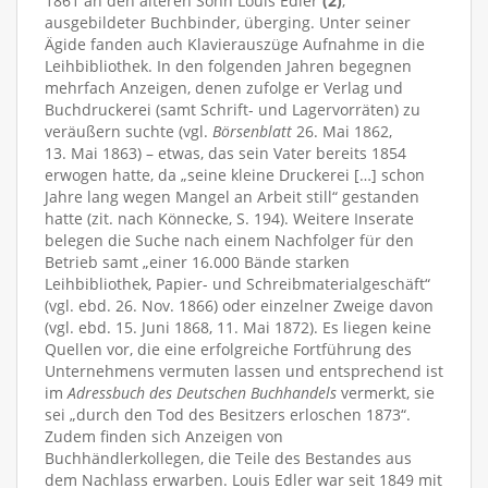
1861 an den älteren Sohn Louis Edler
(2)
,
ausgebildeter Buchbinder, überging. Unter seiner
Ägide fanden auch Klavierauszüge Aufnahme in die
Leihbibliothek. In den folgenden Jahren begegnen
mehrfach Anzeigen, denen zufolge er Verlag und
Buchdruckerei (samt Schrift- und Lagervorräten) zu
veräußern suchte (vgl.
Börsenblatt
26. Mai 1862,
13. Mai 1863) – etwas, das sein Vater bereits 1854
erwogen hatte, da „seine kleine Druckerei […] schon
Jahre lang wegen Mangel an Arbeit still“ gestanden
hatte (zit. nach Könnecke, S. 194). Weitere Inserate
belegen die Suche nach einem Nachfolger für den
Betrieb samt „einer 16.000 Bände starken
Leihbibliothek, Papier- und Schreibmaterialgeschäft“
(vgl. ebd. 26. Nov. 1866) oder einzelner Zweige davon
(vgl. ebd. 15. Juni 1868, 11. Mai 1872). Es liegen keine
Quellen vor, die eine erfolgreiche Fortführung des
Unternehmens vermuten lassen und entsprechend ist
im
Adressbuch des Deutschen Buchhandels
vermerkt, sie
sei „durch den Tod des Besitzers erloschen 1873“.
Zudem finden sich Anzeigen von
Buchhändlerkollegen, die Teile des Bestandes aus
dem Nachlass erwarben. Louis Edler war seit 1849 mit