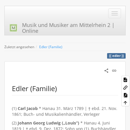
Musik und Musiker am Mittelrhein 2 |
Online
Zuletzt angesehen
Edler (Familie)
edler
Edler (Familie)
(1)
Carl Jacob
* Hanau 31. März 1789 | † ebd. 21. Nov.
1861; Buch- und Musikalienhändler, Verleger
(2)
Johann Georg Ludwig („Louis“)
* Hanau 4. Juni
1819 | † ebd. 9. Dez. 1872; Sohn von (1), Buchhändler