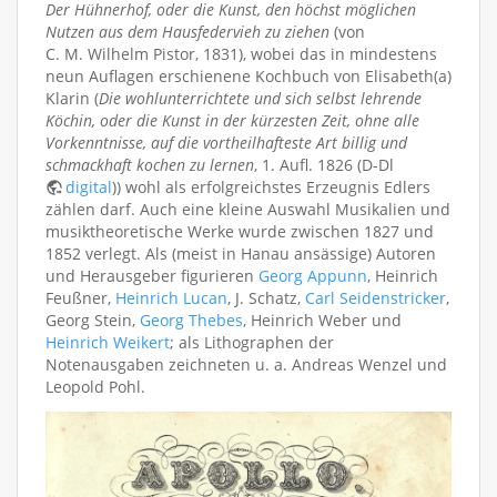
Der Hühnerhof, oder die Kunst, den höchst möglichen
Nutzen aus dem Hausfedervieh zu ziehen
(von
C. M. Wilhelm Pistor, 1831), wobei das in mindestens
neun Auflagen erschienene Kochbuch von Elisabeth(a)
Klarin (
Die wohlunterrichtete und sich selbst lehrende
Köchin, oder die Kunst in der kürzesten Zeit, ohne alle
Vorkenntnisse, auf die vortheilhafteste Art billig und
schmackhaft kochen zu lernen
, 1. Aufl. 1826 (D-Dl
digital
)) wohl als erfolgreichstes Erzeugnis Edlers
zählen darf. Auch eine kleine Auswahl Musikalien und
musiktheoretische Werke wurde zwischen 1827 und
1852 verlegt. Als (meist in Hanau ansässige) Autoren
und Herausgeber figurieren
Georg Appunn
, Heinrich
Feußner,
Heinrich Lucan
, J. Schatz,
Carl Seidenstricker
,
Georg Stein,
Georg Thebes
, Heinrich Weber und
Heinrich Weikert
; als Lithographen der
Notenausgaben zeichneten u. a. Andreas Wenzel und
Leopold Pohl.