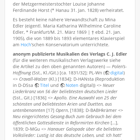
der Metzgermeisterstochter Louise Johanne
Ferdinande Horst (* Hanau 31. Jan. 1828) verheiratet.
Es besteht keine nähere Verwandtschaft zu Mina
Edler (eigentl. Maria Katharina Wilhelmine Caroline
Edler, * Frankfurt/M. 21. März 1869 | † ebd. 21. Jan.
1905), die von 1889 bis 1893 elementares Klavierspiel
am
Hoch
’schen Konservatorium unterrichtete.
anonym publizierte Musikalien des Verlags C. J. Edler
(für die weiteren musikalischen Verlagswerke siehe
die Artikel zu den oben genannten Autoren) —
Polen’s-
Hoffnung
(Sst., Kl./Git.) [ca. 1831/32]; PL-Wn (
digital
)
<>
Cravall-Walzer
(Kl.) [1834]; D-HANsta (Reproduktion
in D-DSsa
Titel
und
Noten
digital)) <>
Neuer
Liederkranz von 56 der beliebtesten deutschen Lieder
(Sst., Git.) [1836] <>
Apollo. Eine Auswahl von 25 der
schönsten und beliebtesten Arien und Duetten, aus
untenbenannten
[17]
Opern
, [1838]; D-BABHkrämer <>
Neu eingerichtetes Gesang-Buch zum Gebrauch bei dem
öffentlichen Gottesdienste in Reformirten Kirchen
[…],
1839; D-MGu <>
Hanauer Galopade über die beliebten
Volkslieder: Lustig ist das deutsche Leben, und: Ich hatt’