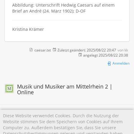
Abbildung: Unterschrift Hedwig Caesars auf einem
Brief an André (24. März 1902); D-OF
Kristina Krämer
caesar.txt
Zuletzt geändert:
2025/08/22 20:47
von
kk
angelegt
2025/08/22 20:38
Anmelden
Musik und Musiker am Mittelrhein 2 |
Online
Diese Website verwendet Cookies. Durch die Nutzung der
Website stimmen Sie dem Speichern von Cookies auf Ihrem
Falls nicht anders bezeichnet, ist der Inhalt dieses Wikis unter der folgenden Lizenz
Computer zu. Außerdem bestätigen Sie, dass Sie unsere
veröffentlicht:
CC Attribution-Noncommercial 4.0 International
Datenschutzbestimmungen gelesen und verstanden haben.