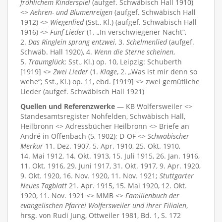
fröhlichem Kinderspiel
(aufgef. Schwäbisch Hall 1910)
<>
Aehren- und Blumenreigen
(aufgef. Schwäbisch Hall
1912) <>
Wiegenlied
(Sst., Kl.) (aufgef. Schwäbisch Hall
1916) <>
Fünf Lieder
(1. „In verschwiegener Nacht“,
2.
Das Ringlein sprang entzwei
, 3.
Schelmenlied
(aufgef.
Schwäb. Hall 1920), 4.
Wenn die Sterne scheinen
,
5.
Traumglück
; Sst., Kl.) op. 10, Leipzig: Schuberth
[1919] <>
Zwei Lieder
(1.
Klage
, 2. „Was ist mir denn so
wehe“; Sst., Kl.) op. 11, ebd. [1919] <> zwei gemütliche
Lieder (aufgef. Schwäbisch Hall 1921)
Quellen und Referenzwerke
— KB Wolfersweiler <>
Standesamtsregister Nohfelden, Schwäbisch Hall,
Heilbronn <> Adressbücher Heilbronn <> Briefe an
André in Offenbach (5, 1902); D-OF <>
Schwäbischer
Merkur
11. Dez. 1907, 5. Apr. 1910, 25. Okt. 1910,
14. Mai 1912, 14. Okt. 1913, 15. Juli 1915, 26. Jan. 1916,
11. Okt. 1916, 29. Juni 1917, 31. Okt. 1917, 9. Apr. 1920,
9. Okt. 1920, 16. Nov. 1920, 11. Nov. 1921;
Stuttgarter
Neues Tagblatt
21. Apr. 1915, 15. Mai 1920, 12. Okt.
1920, 11. Nov. 1921 <> MMB <>
Familienbuch der
evangelischen Pfarrei Wolfersweiler und ihrer Filialen
,
hrsg. von Rudi Jung, Ottweiler 1981, Bd. 1, S. 172