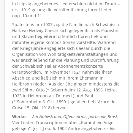
in Leipzig angebotenes Lied erschien nicht im Druck –
erst 1919 gelang die Veröffentlichung ihrer Lieder
opp. 10 und 11.
Spätestens um 1907 zog die Familie nach Schwäbisch
Hall, wo Hedwig Caesar sich gelegentlich als Pianistin
und Klavierbegleiterin öffentlich hören ließ und
mitunter eigene Kompositionen vorstellte. Während
der Kriegsjahre engagierte sich Caesar durch die
Organisation von Wohltätigkeitsveranstaltungen und
war anschließend für die Planung und Durchführung
der Schwäbisch Haller Abonnementskonzerte
verantwortlich. Im November 1921 nahm sie ihren
Abschied und ließ sich mit ihrem Ehemann in
Heilbronn nieder. Aus der Ehe gingen mindestens die
zwei Söhne Otto (* Sobernheim 12. Aug. 1896, Heirat
1923 in Heilbronn als Dr. med.) und Paul
(* Sobernheim 6. Okt. 1899 | gefallen bei L’Arbre de
Guise 15. Okt. 1918) hervor.
Werke
—
Am Nahestrand
,
Offene Arme, pochende Brust
,
Vier Lieder, Transcriptionen über „Kommt ein Vogel
geflogen“, [o. T.] op. 6; 1902 André angeboten <>
Bei