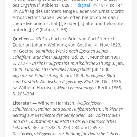
das Orgelspiel
, Koblenz 1828 (
digital
) <> 1814 soll er
im Auftrag des Dichters einige Lieder von Ernst Moritz
Arndt vertont haben, wobei offen bleibt, ob er dazu
„neue Melodien schaff[t]e oder […] alte und bekannte
unterleg[t]e“ (Rohde, S. 58)
Quellen
— KB Sulzbach <> Brief von Carl Friedrich
Zelter an Johann Wolfgang von Goethe 14. Nov. 1823,
in: Goethe,
Sämtliche Werke nach Epochen seines
Schaffens. Münchner Ausgabe
, Bd. 20.1, München 1991,
S. 773 <>
Berliner allgemeine musikalische Zeitung
3. Jan.
1829;
Eutonia
,
Literarisches Anzeigeblatt
Juli 1830;
Allgemeine Schulzeitung
3. Jan. 1829;
Intelligenz-Blatt
zum Fürstlich-Wiedischen Regierungs-Blatt
26. Okt. 1836
<> Wilhelm Harnisch,
Mein Lebensmorgen
, Berlin 1865,
S. 203–204
Literatur
— Wilhelm Harnisch,
Weißenfelser
Schullehrer-Seminar und seine Hülfsanstalten. Ein kleiner
Beitrag zur Geschichte der Seminarien, der Volksschulen
und der Taubstummenanstalten als ein thatsächliches
Lehrbuch
, Berlin 1838, S. 233–234 und 249 <>
Diesterweg’s Wegweiser zur Bildung für Deutsche Lehrer
,