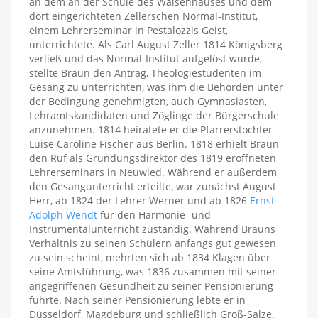
an dem an der Schule des Waisenhauses und dem
dort eingerichteten Zellerschen Normal-Institut,
einem Lehrerseminar in Pestalozzis Geist,
unterrichtete. Als Carl August Zeller 1814 Königsberg
verließ und das Normal-Institut aufgelöst wurde,
stellte Braun den Antrag, Theologiestudenten im
Gesang zu unterrichten, was ihm die Behörden unter
der Bedingung genehmigten, auch Gymnasiasten,
Lehramtskandidaten und Zöglinge der Bürgerschule
anzunehmen. 1814 heiratete er die Pfarrerstochter
Luise Caroline Fischer aus Berlin. 1818 erhielt Braun
den Ruf als Gründungsdirektor des 1819 eröffneten
Lehrerseminars in Neuwied. Während er außerdem
den Gesangunterricht erteilte, war zunächst August
Herr, ab 1824 der Lehrer Werner und ab 1826
Ernst
Adolph Wendt
für den Harmonie- und
Instrumentalunterricht zuständig. Während Brauns
Verhältnis zu seinen Schülern anfangs gut gewesen
zu sein scheint, mehrten sich ab 1834 Klagen über
seine Amtsführung, was 1836 zusammen mit seiner
angegriffenen Gesundheit zu seiner Pensionierung
führte. Nach seiner Pensionierung lebte er in
Düsseldorf, Magdeburg und schließlich Groß-Salze.