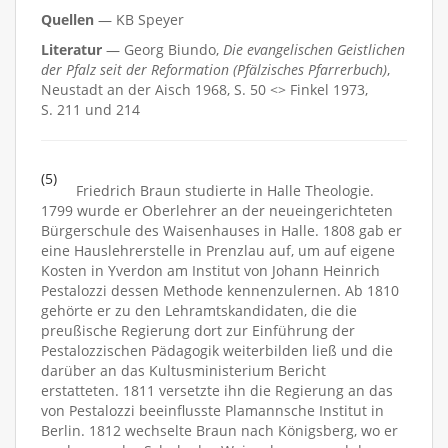
Quellen
— KB Speyer
Literatur
— Georg Biundo,
Die evangelischen Geistlichen
der Pfalz seit der Reformation (Pfälzisches Pfarrerbuch)
,
Neustadt an der Aisch 1968, S. 50 <> Finkel 1973,
S. 211 und 214
(5)
Friedrich Braun studierte in Halle Theologie.
1799 wurde er Oberlehrer an der neueingerichteten
Bürgerschule des Waisenhauses in Halle. 1808 gab er
eine Hauslehrerstelle in Prenzlau auf, um auf eigene
Kosten in Yverdon am Institut von Johann Heinrich
Pestalozzi dessen Methode kennenzulernen. Ab 1810
gehörte er zu den Lehramtskandidaten, die die
preußische Regierung dort zur Einführung der
Pestalozzischen Pädagogik weiterbilden ließ und die
darüber an das Kultusministerium Bericht
erstatteten. 1811 versetzte ihn die Regierung an das
von Pestalozzi beeinflusste Plamannsche Institut in
Berlin. 1812 wechselte Braun nach Königsberg, wo er