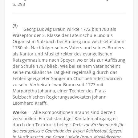
S. 298
(3)
Georg Ludwig Braun wirkte 1772 bis 1780 als
Präzeptor der 3. Klasse der Lateinschule und als
Organist in Sulzbach bei Amberg und wechselte dann
1780 als Nachfolger seines Vaters und seines Bruders
als Kantor und Musikdirektor des evangelischen
Ratsgymnasiums nach Speyer, wo er bis zur Auflösung
der Schule 1797 blieb. Wie bei seinem Vater scheint
seine musikalische Tätigkeit regelmäßig durch das
Fehlen geeigneter Sänger im Chor behindert worden
zu sein. Verheiratet war Braun seit 1773 mit
Margaretha Johanna, einer Tochter des Pfalz-
Sulzbachischen Regierungsadvokaten Johann
Leomhard Krafft.
Werke
— Alle Kompositionen Brauns sind derzeit
verschollen. Ein vollständiger Kantatenjahrgang ist
durch den Textdruck belegt:
Texte zur Kirchenmusik für
die evangelische Gemeinde der freyen Reichsstadt Speyer,
in Musik gesetzt von Georg Ludwig Braun, Musikdirektor