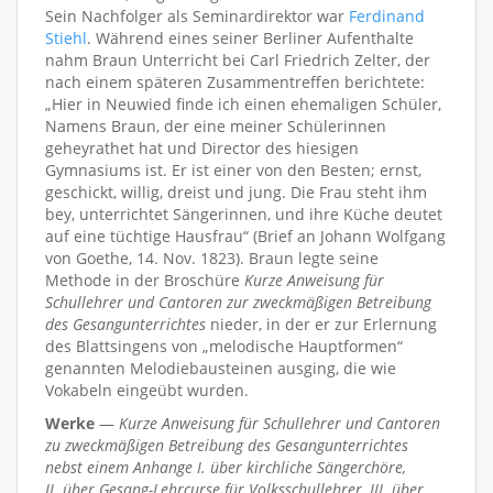
Sein Nachfolger als Seminardirektor war
Ferdinand
Stiehl
. Während eines seiner Berliner Aufenthalte
nahm Braun Unterricht bei Carl Friedrich Zelter, der
nach einem späteren Zusammentreffen berichtete:
„Hier in Neuwied finde ich einen ehemaligen Schüler,
Namens Braun, der eine meiner Schülerinnen
geheyrathet hat und Director des hiesigen
Gymnasiums ist. Er ist einer von den Besten; ernst,
geschickt, willig, dreist und jung. Die Frau steht ihm
bey, unterrichtet Sängerinnen, und ihre Küche deutet
auf eine tüchtige Hausfrau“ (Brief an Johann Wolfgang
von Goethe, 14. Nov. 1823). Braun legte seine
Methode in der Broschüre
Kurze Anweisung für
Schullehrer und Cantoren zur zweckmäßigen Betreibung
des Gesangunterrichtes
nieder, in der er zur Erlernung
des Blattsingens von „melodische Hauptformen“
genannten Melodiebausteinen ausging, die wie
Vokabeln eingeübt wurden.
Werke
—
Kurze Anweisung für Schullehrer und Cantoren
zu zweckmäßigen Betreibung des Gesangunterrichtes
nebst einem Anhange I. über kirchliche Sängerchöre,
II. über Gesang-Lehrcurse für Volksschullehrer, III. über