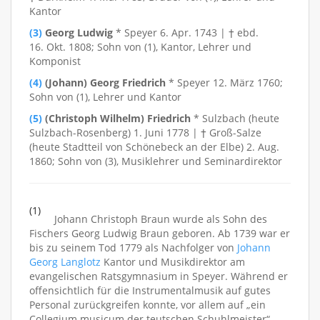
Kantor
(3)
Georg Ludwig
* Speyer 6. Apr. 1743 | † ebd.
16. Okt. 1808; Sohn von (1), Kantor, Lehrer und
Komponist
(4)
(Johann) Georg Friedrich
* Speyer 12. März 1760;
Sohn von (1), Lehrer und Kantor
(5)
(Christoph Wilhelm) Friedrich
* Sulzbach (heute
Sulzbach-Rosenberg) 1. Juni 1778 | † Groß-Salze
(heute Stadtteil von Schönebeck an der Elbe) 2. Aug.
1860; Sohn von (3), Musiklehrer und Seminardirektor
(1)
Johann Christoph Braun wurde als Sohn des
Fischers Georg Ludwig Braun geboren. Ab 1739 war er
bis zu seinem Tod 1779 als Nachfolger von
Johann
Georg Langlotz
Kantor und Musikdirektor am
evangelischen Ratsgymnasium in Speyer. Während er
offensichtlich für die Instrumentalmusik auf gutes
Personal zurückgreifen konnte, vor allem auf „ein
Collegium musicum der teutschen Schuhlmeister“