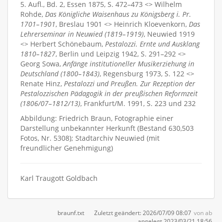
5. Aufl., Bd. 2, Essen 1875, S. 472–473 <> Wilhelm
Rohde,
Das Königliche Waisenhaus zu Königsberg i. Pr.
1701–1901
, Breslau 1901 <> Heinrich Kloevenkorn,
Das
Lehrerseminar in Neuwied (1819–1919)
, Neuwied 1919
<> Herbert Schönebaum,
Pestalozzi. Ernte und Ausklang
1810–1827
, Berlin und Leipzig 1942, S. 291–292 <>
Georg Sowa,
Anfänge institutioneller Musikerziehung in
Deutschland (1800–1843)
, Regensburg 1973, S. 122 <>
Renate Hinz,
Pestalozzi und Preußen. Zur Rezeption der
Pestalozzischen Pädagogik in der preußischen Reformzeit
(1806/07–1812/13)
, Frankfurt/M. 1991, S. 223 und 232
Abbildung: Friedrich Braun, Fotographie einer
Darstellung unbekannter Herkunft (Bestand 630,503
Fotos, Nr. 5308); Stadtarchiv Neuwied (mit
freundlicher Genehmigung)
Karl Traugott Goldbach
braunf.txt
Zuletzt geändert:
2026/07/09 08:07
von
ab
angelegt
2023/03/21 18:56