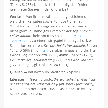
(Finkel, S. 238), behinderte ihn häufig das Fehlen
geeigneter Sänger in der Chorarbeit.
Werke
— Von Brauns zahlreichen geistlichen und
weltlichen Kantaten sowie Kompositionen zu
Schuldramen und -singspielen ist derzeit nur ein
nicht ganz vollständiges Exemplar der sog.
Speyerer
Kaiser-Kantate
bekannt (D-SPlb, s.
RISM ID
1001034921
). Zu einem Singspiel ist ein gedrucktes
Szenarium erhalten:
Der unschuldig Verdammte
, Speyer
1742; D-SPlb (
digital
); darüber hinaus sind die Titel
Davids Sieg über Goliath
(1758),
Amine und Sefi
(1763),
Die Stärke der Freundschaft
(1771) und
David und Saul
(1773) belegt (vgl. Finkel, S. 249–251).
Quellen
— Ratsakten im Stadtarchiv Speyer
Literatur
— Georg Biundo,
Die evangelischen Geistlichen
der Pfalz seit der Reformation (Pfälzisches Pfarrerbuch)
,
Neustadt an der Aisch 1968, S. 49–50 <> Finkel 1973,
S. 214, 236–241, 246–252 u. ö.