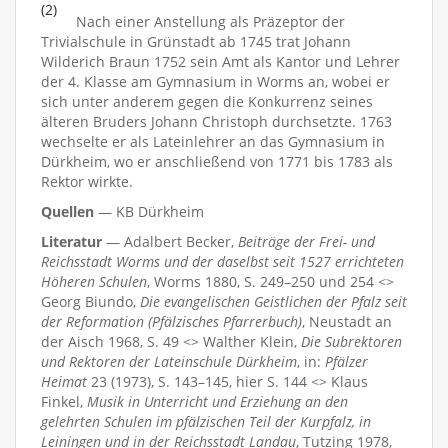
(2)
Nach einer Anstellung als Präzeptor der
Trivialschule in Grünstadt ab 1745 trat Johann
Wilderich Braun 1752 sein Amt als Kantor und Lehrer
der 4. Klasse am Gymnasium in Worms an, wobei er
sich unter anderem gegen die Konkurrenz seines
älteren Bruders Johann Christoph durchsetzte. 1763
wechselte er als Lateinlehrer an das Gymnasium in
Dürkheim, wo er anschließend von 1771 bis 1783 als
Rektor wirkte.
Quellen
— KB Dürkheim
Literatur
— Adalbert Becker,
Beiträge der Frei- und
Reichsstadt Worms und der daselbst seit 1527 errichteten
Höheren Schulen
, Worms 1880, S. 249–250 und 254 <>
Georg Biundo,
Die evangelischen Geistlichen der Pfalz seit
der Reformation (Pfälzisches Pfarrerbuch)
, Neustadt an
der Aisch 1968, S. 49 <> Walther Klein,
Die Subrektoren
und Rektoren der Lateinschule Dürkheim
, in:
Pfälzer
Heimat
23 (1973), S. 143–145, hier S. 144 <> Klaus
Finkel,
Musik in Unterricht und Erziehung an den
gelehrten Schulen im pfälzischen Teil der Kurpfalz, in
Leiningen und in der Reichsstadt Landau
, Tutzing 1978,