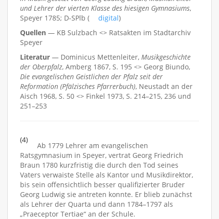
und Lehrer der vierten Klasse des hiesigen Gymnasiums
,
Speyer 1785; D-SPlb (
digital
)
Quellen
— KB Sulzbach <> Ratsakten im Stadtarchiv
Speyer
Literatur
— Dominicus Mettenleiter,
Musikgeschichte
der Oberpfalz
, Amberg 1867, S. 195 <> Georg Biundo,
Die evangelischen Geistlichen der Pfalz seit der
Reformation (Pfälzisches Pfarrerbuch)
, Neustadt an der
Aisch 1968, S. 50 <> Finkel 1973, S. 214–215, 236 und
251–253
(4)
Ab 1779 Lehrer am evangelischen
Ratsgymnasium in Speyer, vertrat Georg Friedrich
Braun 1780 kurzfristig die durch den Tod seines
Vaters verwaiste Stelle als Kantor und Musikdirektor,
bis sein offensichtlich besser qualifizierter Bruder
Georg Ludwig sie antreten konnte. Er blieb zunächst
als Lehrer der Quarta und dann 1784–1797 als
„Praeceptor Tertiae“ an der Schule.