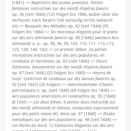
[1841] <>
Repertoire des jeunes pianistes. Petites
fantaisies instructives sur des motifs d’opéras favoris
op. 36 [seit 1844] (125 Folgen bis 1886, wobei über die
Verfasser nach Beyers Tod vorläufig nichts bekannt
ist) <>
Bouquets des Mélodies
op. 42 [seit 1844] (95
Folgen bis 1884) <>
Six morceaux élégants pour le piano
sur des airs allemands favoris
op. 80 [1846] (weitere
Airs
allemands
u. ä.: op. 90, 96, 99, 105, 110, 111, 113–115,
125, 128, 140, 142) <>
Le premier Début. 24 petites
récreations instructives sur des airs populaires, en
rondeaux et Variations
op. 83 [seit 1846] <>
Fleurs
italiennes. Amusements sur des motifs d’opéras favoris
op. 87 [seit 1846] (25 Folgen bis 1880) <>
Heures de
loisir. Collection de rondeaux sur des danses favorits
op.
92 [seit 1847] (26 Folgen) <>
Vaterlandslieder (Chants
patriotiques)
o. op. [seit 1848] (68 Folgen bis 1896) <>
Airs populaires américains en rondinettos
op. 95 [1848]
(8 Titel) <>
Les deux élèves. 6 petites duos instructifs sur
des motifs allemands et italiens, composées expressement
pour des petits mains
(Kl. 4ms) op. 97 [1848] <>
Etudes
mélodiques sur des airs populaires
op. 98 [seit 1848] <>
Les Perles du Nord. 12 Fantaisies élégantes sur des airs