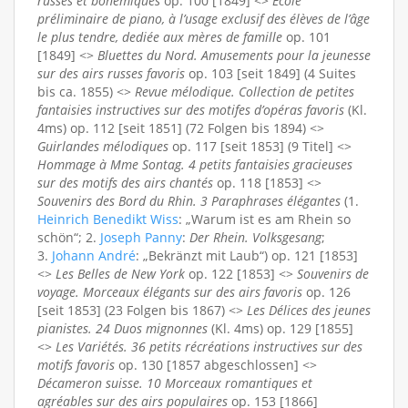
russes et bohémiques
op. 100 [1849] <>
Ecole
préliminaire de piano, à l’usage exclusif des élèves de l’âge
le plus tendre, dediée aux mères de famille
op. 101
[1849] <>
Bluettes du Nord. Amusements pour la jeunesse
sur des airs russes favoris
op. 103 [seit 1849] (4 Suites
bis ca. 1855) <>
Revue mélodique. Collection de petites
fantaisies instructives sur des motifes d’opéras favoris
(Kl.
4ms) op. 112 [seit 1851] (72 Folgen bis 1894) <>
Guirlandes mélodiques
op. 117 [seit 1853] (9 Titel] <>
Hommage à Mme Sontag. 4 petits fantaisies gracieuses
sur des motifs des airs chantés
op. 118 [1853] <>
Souvenirs des Bord du Rhin. 3 Paraphrases élégantes
(1.
Heinrich Benedikt Wiss
: „Warum ist es am Rhein so
schön“; 2.
Joseph Panny
:
Der Rhein. Volksgesang
;
3.
Johann André
: „Bekränzt mit Laub“) op. 121 [1853]
<>
Les Belles de New York
op. 122 [1853] <>
Souvenirs de
voyage. Morceaux élégants sur des airs favoris
op. 126
[seit 1853] (23 Folgen bis 1867) <>
Les Délices des jeunes
pianistes. 24 Duos mignonnes
(Kl. 4ms) op. 129 [1855]
<>
Les Variétés. 36 petits récréations instructives sur des
motifs favoris
op. 130 [1857 abgeschlossen] <>
Décameron suisse. 10 Morceaux romantiques et
agréables sur des airs populaires
op. 153 [1866]