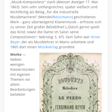
„Musik-Kompositeur“ starb (
Mainzer Anzeiger
17. Mai
1863). Sein sehr umfangreiches, später vielfach und
leichtfertig als Beleg „für die industrielle
Musikmacherei“ (Mendel/
Reissmann
) gescholtenes
Werk – ganz überwiegend Klaviermusik – erfreute sich
zu seiner Zeit großer Beliebtheit („Gleich gerne spielt
das Kind, sowie die Dame im Salon seine
Compositionen“;
Nekrolog
, S. 87). Sein Sohn war
Victor
Beyer
, der als Musiklehrer in Mainz arbeitete und
1865 dort einen
Musikverlag
gründete.
Werke
—
Neben
wenigen
Klavierstücken
mit eigenen
Themen vor
allem
Bearbeitungen
beliebter