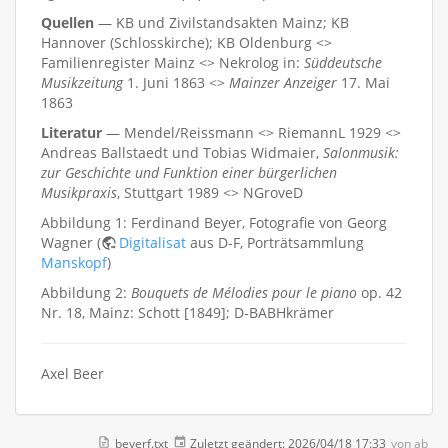
Quellen
— KB und Zivilstandsakten Mainz; KB
Hannover (Schlosskirche); KB Oldenburg <>
Familienregister Mainz <> Nekrolog in:
Süddeutsche
Musikzeitung
1. Juni 1863 <>
Mainzer Anzeiger
17. Mai
1863
Literatur
— Mendel/Reissmann <> RiemannL 1929 <>
Andreas Ballstaedt und Tobias Widmaier,
Salonmusik:
zur Geschichte und Funktion einer bürgerlichen
Musikpraxis
, Stuttgart 1989 <> NGroveD
Abbildung 1: Ferdinand Beyer, Fotografie von Georg
Wagner (
Digitalisat
aus D-F, Porträtsammlung
Manskopf
)
Abbildung 2:
Bouquets de Mélodies pour le piano
op. 42
Nr. 18, Mainz: Schott [1849]; D-BABHkrämer
Axel Beer
beyerf.txt
Zuletzt geändert:
2026/04/18 17:33
von
ab