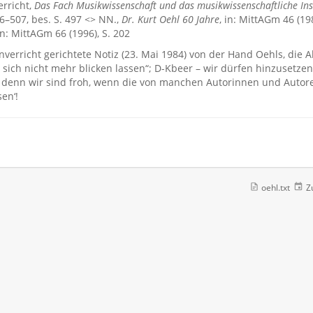
rricht,
Das Fach Musikwissenschaft und das musikwissenschaftliche Ins
6–507, bes. S. 497 <> NN.,
Dr. Kurt Oehl 60 Jahre
, in: MittAGm 46 (1
 in: MittAGm 66 (1996), S. 202
verricht gerichtete Notiz (23. Mai 1984) von der Hand Oehls, die
t sich nicht mehr blicken lassen“; D-Kbeer – wir dürfen hinzusetzen
 denn wir sind froh, wenn die von manchen Autorinnen und Autore
en‘!
oehl.txt
Zu