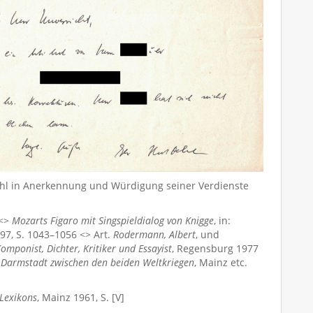
Oehl in Anerkennung und Würdigung seiner Verdienste
 <>
Mozarts Figaro mit Singspieldialog von Knigge
, in:
1997, S. 1043–1056 <> Art.
Rodermann, Albert
, und
Komponist, Dichter, Kritiker und Essayist
, Regensburg 1977
 Darmstadt zwischen den beiden Weltkriegen
, Mainz etc.
Lexikons
, Mainz 1961, S. [V]