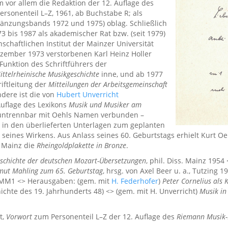
m vor allem die Redaktion der 12. Auflage des
ersonenteil L–Z, 1961, ab Buchstabe R; als
gänzungsbands 1972 und 1975) oblag. Schließlich
3 bis 1987 als akademischer Rat bzw. (seit 1979)
chaftlichen Institut der Mainzer Universität
Dezember 1973 verstorbenen Karl Heinz Holler
e Funktion des Schriftführers der
ittelrheinische Musikgeschichte
inne, und ab 1977
riftleitung der
Mitteilungen der Arbeitsgemeinschaft
ndere ist die von
Hubert Unverricht
uflage des Lexikons
Musik und Musiker am
 untrennbar mit Oehls Namen verbunden –
h in den überlieferten Unterlagen zum geplanten
 seines Wirkens. Aus Anlass seines 60. Geburtstags erhielt Kurt 
 Mainz die
Rheingoldplakette in Bronze
.
eschichte der deutschen Mozart-Übersetzungen
, phil. Diss. Mainz 1954
lmut Mahling zum 65. Geburtstag
, hrsg. von Axel Beer u. a., Tutzing 
MMM1 <> Herausgaben: (gem. mit
H. Federhofer
)
Peter Cornelius als 
ichte des 19. Jahrhunderts 48) <> (gem. mit H. Unverricht)
Musik in
t,
Vorwort
zum Personenteil L–Z der 12. Auflage des
Riemann Musik-