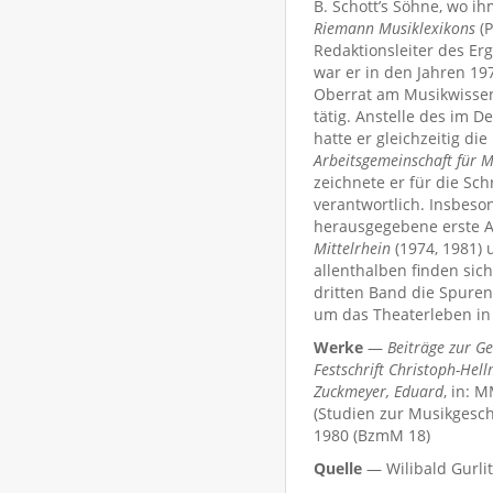
B. Schott’s Söhne, wo ih
Riemann Musiklexikons
(P
Redaktionsleiter des Er
war er in den Jahren 197
Oberrat am Musikwissens
tätig. Anstelle des im 
hatte er gleichzeitig di
Arbeitsgemeinschaft für M
zeichnete er für die Sch
verantwortlich. Insbeso
herausgegebene erste A
Mittelrhein
(1974, 1981)
allenthalben finden sic
dritten Band die Spuren
um das Theaterleben in
Werke
—
Beiträge zur G
Festschrift Christoph-Hel
Zuckmeyer, Eduard
, in: 
(Studien zur Musikgesch
1980 (BzmM 18)
Quelle
— Wilibald Gurlit