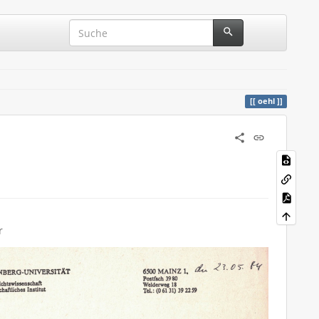
oehl
r