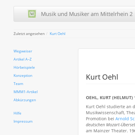
Musik und Musiker am Mittelrhein 2 
Zuletzt angesehen
Kurt Oehl
Wegweiser
Artikel A–Z
Hörbeispiele
Kurt Oehl
Konzeption
Team
MMM1-Artikel
OEHL, KURT (HELMUT)
*
Abkürzungen
Kurt Oehl studierte an 
Musikwissenschaft, The
Hilfe
Promotion bei
Arnold S
Impressum
deutschen Mozart-Überse
am Mainzer Theater. 19