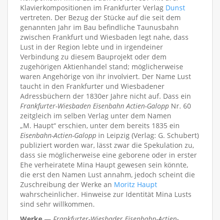
Klavierkompositionen im Frankfurter Verlag
Dunst
vertreten. Der Bezug der Stücke auf die seit dem
genannten Jahr im Bau befindliche Taunusbahn
zwischen Frankfurt und Wiesbaden legt nahe, dass
Lust in der Region lebte und in irgendeiner
Verbindung zu diesem Bauprojekt oder dem
zugehörigen Aktienhandel stand; möglicherweise
waren Angehörige von ihr involviert. Der Name Lust
taucht in den Frankfurter und Wiesbadener
Adressbüchern der 1830er Jahre nicht auf. Dass ein
Frankfurter-Wiesbaden Eisenbahn Actien-Galopp
Nr. 60
zeitgleich im selben Verlag unter dem Namen
„M. Haupt“ erschien, unter dem bereits 1835 ein
Eisenbahn-Actien-Galopp
in Leipzig (Verlag: G. Schubert)
publiziert worden war, lässt zwar die Spekulation zu,
dass sie möglicherweise eine geborene oder in erster
Ehe verheiratete Mina Haupt gewesen sein könnte,
die erst den Namen Lust annahm, jedoch scheint die
Zuschreibung der Werke an
Moritz Haupt
wahrscheinlicher. Hinweise zur Identität Mina Lusts
sind sehr willkommen.
Werke
—
Frankfurter-Wiesbader Eisenbahn-Actien-