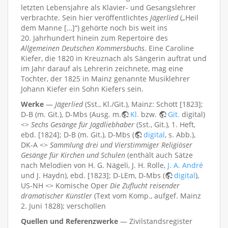
letzten Lebensjahre als Klavier- und Gesangslehrer
verbrachte. Sein hier veröffentlichtes
Jägerlied
(„Heil
dem Manne […]“) gehörte noch bis weit ins
20. Jahrhundert hinein zum Repertoire des
Allgemeinen Deutschen Kommersbuchs
. Eine Caroline
Kiefer, die 1820 in Kreuznach als Sängerin auftrat und
im Jahr darauf als Lehrerin zeichnete, mag eine
Tochter, der 1825 in Mainz genannte Musiklehrer
Johann Kiefer ein Sohn Kiefers sein.
Werke
—
Jägerlied
(Sst., Kl./Git.), Mainz: Schott [1823];
D-B (m. Git.), D-Mbs (Ausg. m.
Kl.
bzw.
Git.
digital)
<>
Sechs Gesänge für Jagdliebhaber
(Sst., Git.), 1. Heft,
ebd. [1824]; D-B (m. Git.), D-Mbs (
digital
, s. Abb.),
DK-A <>
Sammlung drei und Vierstimmiger Religiöser
Gesänge für Kirchen und Schulen
(enthält auch Sätze
nach Melodien von H. G. Nägeli, J. H. Rolle,
J. A. André
und J. Haydn), ebd. [1823]; D-LEm, D-Mbs (
digital
),
US-NH <> Komische Oper
Die Zuflucht reisender
dramatischer Künstler
(Text vom Komp., aufgef. Mainz
2. Juni 1828); verschollen
Quellen und Referenzwerke
— Zivilstandsregister