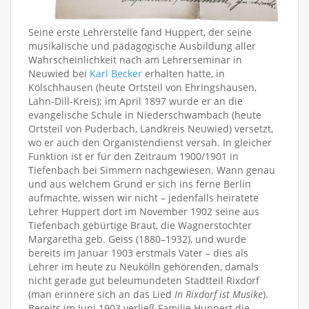
Seine erste Lehrerstelle fand Huppert, der seine
musikalische und pädagogische Ausbildung aller
Wahrscheinlichkeit nach am Lehrerseminar in
Neuwied bei
Karl Becker
erhalten hatte, in
Kölschhausen (heute Ortsteil von Ehringshausen,
Lahn-Dill-Kreis); im April 1897 wurde er an die
evangelische Schule in Niederschwambach (heute
Ortsteil von Puderbach, Landkreis Neuwied) versetzt,
wo er auch den Organistendienst versah. In gleicher
Funktion ist er für den Zeitraum 1900/1901 in
Tiefenbach bei Simmern nachgewiesen. Wann genau
und aus welchem Grund er sich ins ferne Berlin
aufmachte, wissen wir nicht – jedenfalls heiratete
Lehrer Huppert dort im November 1902 seine aus
Tiefenbach gebürtige Braut, die Wagnerstochter
Margaretha geb. Geiss (1880–1932), und wurde
bereits im Januar 1903 erstmals Vater – dies als
Lehrer im heute zu Neukölln gehörenden, damals
nicht gerade gut beleumundeten Stadtteil Rixdorf
(man erinnere sich an das Lied
In Rixdorf ist Musike
).
Bereits im Juni 1903 verließ Familie Huppert die