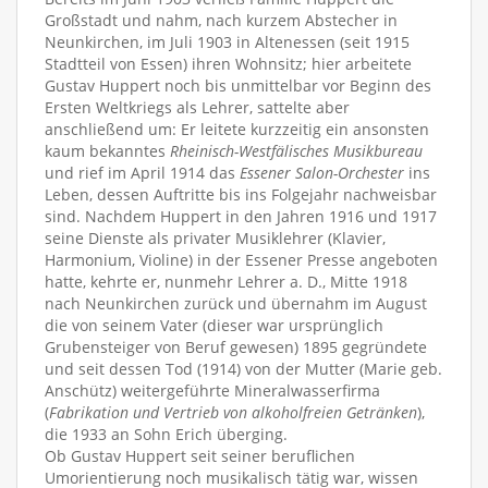
Großstadt und nahm, nach kurzem Abstecher in
Neunkirchen, im Juli 1903 in Altenessen (seit 1915
Stadtteil von Essen) ihren Wohnsitz; hier arbeitete
Gustav Huppert noch bis unmittelbar vor Beginn des
Ersten Weltkriegs als Lehrer, sattelte aber
anschließend um: Er leitete kurzzeitig ein ansonsten
kaum bekanntes
Rheinisch-Westfälisches Musikbureau
und rief im April 1914 das
Essener Salon-Orchester
ins
Leben, dessen Auftritte bis ins Folgejahr nachweisbar
sind. Nachdem Huppert in den Jahren 1916 und 1917
seine Dienste als privater Musiklehrer (Klavier,
Harmonium, Violine) in der Essener Presse angeboten
hatte, kehrte er, nunmehr Lehrer a. D., Mitte 1918
nach Neunkirchen zurück und übernahm im August
die von seinem Vater (dieser war ursprünglich
Grubensteiger von Beruf gewesen) 1895 gegründete
und seit dessen Tod (1914) von der Mutter (Marie geb.
Anschütz) weitergeführte Mineralwasserfirma
(
Fabrikation und Vertrieb von alkoholfreien Getränken
),
die 1933 an Sohn Erich überging.
Ob Gustav Huppert seit seiner beruflichen
Umorientierung noch musikalisch tätig war, wissen