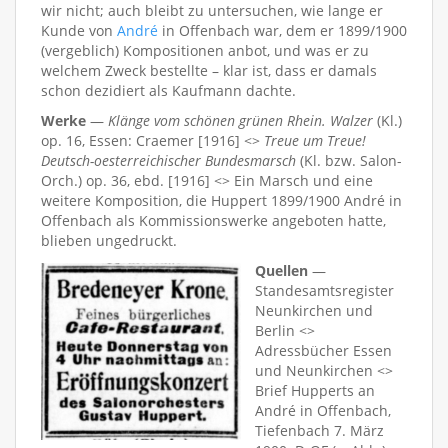
wir nicht; auch bleibt zu untersuchen, wie lange er
Kunde von
André
in Offenbach war, dem er 1899/1900
(vergeblich) Kompositionen anbot, und was er zu
welchem Zweck bestellte – klar ist, dass er damals
schon dezidiert als Kaufmann dachte.
Werke
—
Klänge vom schönen grünen Rhein. Walzer
(Kl.)
op. 16, Essen: Craemer [1916] <>
Treue um Treue!
Deutsch-oesterreichischer Bundesmarsch
(Kl. bzw. Salon-
Orch.) op. 36, ebd. [1916] <> Ein Marsch und eine
weitere Komposition, die Huppert 1899/1900 André in
Offenbach als Kommissionswerke angeboten hatte,
blieben ungedruckt.
Quellen
—
Standesamtsregister
Neunkirchen und
Berlin <>
Adressbücher Essen
und Neunkirchen <>
Brief Hupperts an
André in Offenbach,
Tiefenbach 7. März