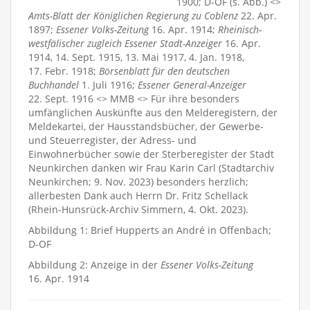
1900; D-OF (s. Abb.) <>
Amts-Blatt der Königlichen Regierung zu Coblenz
22. Apr.
1897;
Essener Volks-Zeitung
16. Apr. 1914;
Rheinisch-
westfälischer zugleich Essener Stadt-Anzeiger
16. Apr.
1914, 14. Sept. 1915, 13. Mai 1917, 4. Jan. 1918,
17. Febr. 1918;
Börsenblatt für den deutschen
Buchhandel
1. Juli 1916;
Essener General-Anzeiger
22. Sept. 1916 <> MMB <> Für ihre besonders
umfänglichen Auskünfte aus den Melderegistern, der
Meldekartei, der Hausstandsbücher, der Gewerbe-
und Steuerregister, der Adress- und
Einwohnerbücher sowie der Sterberegister der Stadt
Neunkirchen danken wir Frau Karin Carl (Stadtarchiv
Neunkirchen; 9. Nov. 2023) besonders herzlich;
allerbesten Dank auch Herrn Dr. Fritz Schellack
(Rhein-Hunsrück-Archiv Simmern, 4. Okt. 2023).
Abbildung 1: Brief Hupperts an André in Offenbach;
D-OF
Abbildung 2: Anzeige in der
Essener Volks-Zeitung
16. Apr. 1914