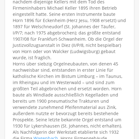
nachdem diejenige Kellers mit dem Tod des
Firmeninhabers Michael Keller 1895 ihren Betrieb
eingestellt hatte. Seine ersten Instrumente baute
Horn 1896 für Eckenheim (Herz Jesu, 1908 ersetzt) und
1897 für Welschneudorf (St. Johannes der Täufer,
I/P/7; nach 1975 abgebrochen); das größte entstand
1907/08 für Frankfurt-Schwanheim. Ob die Orgel der
Justizvollzugsanstalt in Diez (II/P/8, nicht bespielbar)
von Horn oder von Walcker (Ludwigsburg) gebaut
wurde, ist fraglich.
Horns über siebzig Orgelneubauten, von denen 45
nachweisbar sind, entstanden in erster Linie für
katholische Kirchen im Bistum Limburg – im Taunus,
im Rheingau und im Westerwald – und sind zum
größten Teil abgebrochen und ersetzt worden. Horn
baute als Windlade ausschließlich Kegelladen und
bereits um 1900 pneumatische Trakturen und
verwendete zunehmend Pfeifenmaterial aus Zink,
außerdem nutzte er bevorzugt bereits bestehende
Prospekte. Seine letzte bekannte Orgel entstand um
1930 für Lykershausen (St. Johannes, nicht erhalten).
Als Nachfolgerin der Werkstatt etablierte sich 1932
die Firma
Wagenbach
. Horns Firmengebäude