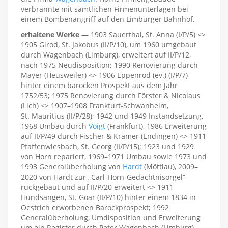
verbrannte mit sämtlichen Firmenunterlagen bei
einem Bombenangriff auf den Limburger Bahnhof.
erhaltene Werke
— 1903 Sauerthal, St. Anna (I/P/5) <>
1905 Girod, St. Jakobus (II/P/10), um 1960 umgebaut
durch Wagenbach (Limburg), erweitert auf II/P/12,
nach 1975 Neudisposition; 1990 Renovierung durch
Mayer (Heusweiler) <> 1906 Eppenrod (ev.) (I/P/7)
hinter einem barocken Prospekt aus dem Jahr
1752/53; 1975 Renovierung durch Förster & Nicolaus
(Lich) <> 1907–1908 Frankfurt-Schwanheim,
St. Mauritius (II/P/28); 1942 und 1949 Instandsetzung,
1968 Umbau durch
Voigt
(Frankfurt), 1986 Erweiterung
auf II/P/49 durch Fischer & Krämer (Endingen) <> 1911
Pfaffenwiesbach, St. Georg (II/P/15); 1923 und 1929
von Horn repariert, 1969–1971 Umbau sowie 1973 und
1993 Generalüberholung von
Hardt
(Möttlau), 2009–
2020 von Hardt zur „Carl-Horn-Gedächtnisorgel“
rückgebaut und auf II/P/20 erweitert <> 1911
Hundsangen, St. Goar (II/P/10) hinter einem 1834 in
Oestrich erworbenen Barockprospekt; 1992
Generalüberholung, Umdisposition und Erweiterung
um ein Register durch Peter Wagenbach (Limburg),