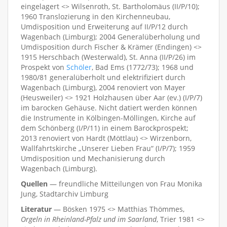
eingelagert <> Wilsenroth, St. Bartholomäus (II/P/10);
1960 Translozierung in den Kirchenneubau,
Umdisposition und Erweiterung auf II/P/12 durch
Wagenbach (Limburg); 2004 Generalüberholung und
Umdisposition durch Fischer & Krämer (Endingen) <>
1915 Herschbach (Westerwald), St. Anna (II/P/26) im
Prospekt von
Schöler
, Bad Ems (1772/73); 1968 und
1980/81 generalüberholt und elektrifiziert durch
Wagenbach (Limburg), 2004 renoviert von Mayer
(Heusweiler) <> 1921 Holzhausen über Aar (ev.) (I/P/7)
im barocken Gehäuse. Nicht datiert werden können
die Instrumente in Kölbingen-Möllingen, Kirche auf
dem Schönberg (I/P/11) in einem Barockprospekt;
2013 renoviert von Hardt (Möttlau) <> Wirzenborn,
Wallfahrtskirche „Unserer Lieben Frau“ (I/P/7); 1959
Umdisposition und Mechanisierung durch
Wagenbach (Limburg).
Quellen
— freundliche Mitteilungen von Frau Monika
Jung, Stadtarchiv Limburg
Literatur
— Bösken 1975 <> Matthias Thömmes,
Orgeln in Rheinland-Pfalz und im Saarland
, Trier 1981 <>