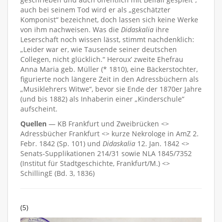
auch bei seinem Tod wird er als „geschätzter
Komponist“ bezeichnet, doch lassen sich keine Werke
von ihm nachweisen. Was die
Didaskalia
ihre
Leserschaft noch wissen lässt, stimmt nachdenklich:
„Leider war er, wie Tausende seiner deutschen
Collegen, nicht glücklich.“ Heroux’ zweite Ehefrau
Anna Maria geb. Müller (* 1810), eine Bäckerstochter,
figurierte noch längere Zeit in den Adressbüchern als
„Musiklehrers Witwe“, bevor sie Ende der 1870er Jahre
(und bis 1882) als Inhaberin einer „Kinderschule“
aufscheint.
Quellen
— KB Frankfurt und Zweibrücken <>
Adressbücher Frankfurt <> kurze Nekrologe in AmZ 2.
Febr. 1842 (Sp. 101) und
Didaskalia
12. Jan. 1842 <>
Senats-Supplikationen 214/31 sowie NLA 1845/7352
(Institut für Stadtgeschichte, Frankfurt/M.) <>
SchillingE (Bd. 3, 1836)
(5)