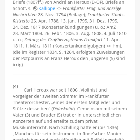
Briefe (1807ff.) von André an Heroux (D-OF), Briefe an
Schott, s.
Kalliope
<>
Frankfurter Frag- und Anzeige-
Nachrichten
28. Nov. 1794 (Beilage);
Frankfurter Staats-
Ristretto
25. Apr. 1788, 13. Jan. 1795, 31. Dez. 1795,
24. Dez. 1817 (Konzertankündigungen) u. ö.; AmZ
28. März 1804, 26. Febr. 1806, 3. Aug. 1808, 4. Juli 1810
u. ö.;
Zeitung des Großherzogthums Frankfurt
11. Apr.
1811, 1. März 1811 (Konzertankündigubgen) <> HmL
(die im Register 1834, S. 1264, erfolgten Zuweisungen
der Potpourris an Franz Heroux den jüngeren (5) sind
irrig)
(4)
Carl Heroux war seit 1806 „Violinist und
Vorgeiger der zweiten Stimme“ im Frankfurter
Theaterorchester, „eines der ersten Mitglieder und
Stütze desselben“ (
Didaskalia
). Gemeinsam mit seinem
Vater (3) und Bruder (5) trat er in unterschiedlichen
Konzerten auf und erteilte zudem privat
Musikunterricht. Nach Schilling hatte er (bis 1836)
„Manches für sein Instrument in Rode’scher Manier
geschrieben und auch öffentlich mit Beifall gespielt“;