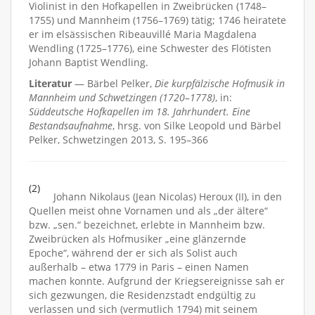
Violinist in den Hofkapellen in Zweibrücken (1748–
1755) und Mannheim (1756–1769) tätig; 1746 heiratete
er im elsässischen Ribeauvillé Maria Magdalena
Wendling (1725–1776), eine Schwester des Flötisten
Johann Baptist Wendling.
Literatur
— Bärbel Pelker,
Die kurpfälzische Hofmusik in
Mannheim und Schwetzingen (1720–1778)
, in:
Süddeutsche Hofkapellen im 18. Jahrhundert. Eine
Bestandsaufnahme
, hrsg. von Silke Leopold und Bärbel
Pelker, Schwetzingen 2013, S. 195–366
(2)
Johann Nikolaus (Jean Nicolas) Heroux (II), in den
Quellen meist ohne Vornamen und als „der ältere“
bzw. „sen.“ bezeichnet, erlebte in Mannheim bzw.
Zweibrücken als Hofmusiker „eine glänzernde
Epoche“, während der er sich als Solist auch
außerhalb – etwa 1779 in Paris – einen Namen
machen konnte. Aufgrund der Kriegsereignisse sah er
sich gezwungen, die Residenzstadt endgültig zu
verlassen und sich (vermutlich 1794) mit seinem