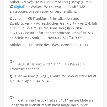
Aubers
La Neige
(2 Vl.), Mainz: Schott [1825]; (D-Mbs
digital)
<> Weitere Werke wurden André 1821
angeboten, blieben aber unveröffentlicht.
Quellen
— KB Frankfurt, Schmalkalden und
Zweibrücken <> Adressbücher Frankfurt <> AmZ 4. Juli
1810 u. ö. <> HmL (s. die Anm. bei (3)) <> NLA
1871/247 (Institut für Stadtgeschichte, Frankfurt/M.)
<> Briefe von André an Heroux (1821ff.), D-OF
Abbildung: Titelseite des
Divertissement
op. 1; D-OF
(6)
August Heroux wird 1844/45 als Pianist in
Frankfurt genannt.
Quellen
— AmZ (s. Reg.),
Frankfurter Konversationsblatt
Nr. 94, 3. Apr. 1844, S. 376
(7)
Catharina Heroux trat seit 1814 einige Male als
Sängerin in Frankfurt auf; nicht lange nach ihrer