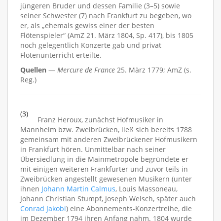
jüngeren Bruder und dessen Familie (3–5) sowie
seiner Schwester (7) nach Frankfurt zu begeben, wo
er, als „ehemals gewiss einer der besten
Flötenspieler“ (AmZ 21. März 1804, Sp. 417), bis 1805
noch gelegentlich Konzerte gab und privat
Flötenunterricht erteilte.
Quellen
—
Mercure de France
25. März 1779; AmZ (s.
Reg.)
(3)
Franz Heroux, zunächst Hofmusiker in
Mannheim bzw. Zweibrücken, ließ sich bereits 1788
gemeinsam mit anderen Zweibrückener Hofmusikern
in Frankfurt hören. Unmittelbar nach seiner
Übersiedlung in die Mainmetropole begründete er
mit einigen weiteren Frankfurter und zuvor teils in
Zweibrücken angestellt gewesenen Musikern (unter
ihnen
Johann Martin Calmus
, Louis Massoneau,
Johann Christian Stumpf, Joseph Welsch, später auch
Conrad Jakobi
) eine Abonnements-Konzertreihe, die
im Dezember 1794 ihren Anfang nahm. 1804 wurde