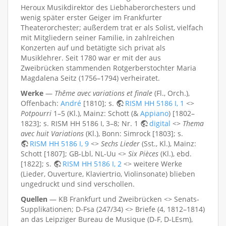
Heroux Musikdirektor des Liebhaberorchesters und
wenig später erster Geiger im Frankfurter
Theaterorchester; außerdem trat er als Solist, vielfach
mit Mitgliedern seiner Familie, in zahlreichen
Konzerten auf und betätigte sich privat als
Musiklehrer. Seit 1780 war er mit der aus
Zweibrücken stammenden Rotgerberstochter Maria
Magdalena Seitz (1756–1794) verheiratet.
Werke
—
Thême avec variations et finale
(Fl., Orch.),
Offenbach:
André
[1810]; s.
RISM HH 5186 I, 1
<>
Potpourri
1–5 (Kl.), Mainz: Schott (&
Appiano
) [1802–
1823]; s. RISM HH 5186 I, 3–8; Nr. 1
digital
<>
Thema
avec huit Variations
(Kl.), Bonn: Simrock [1803]; s.
RISM HH 5186 I, 9
<>
Sechs Lieder
(Sst., Kl.), Mainz:
Schott [1807]; GB-Lbl, NL-Uu <>
Six Pièces
(Kl.), ebd.
[1822]; s.
RISM HH 5186 I, 2
<> weitere Werke
(Lieder, Ouverture, Klaviertrio, Violinsonate) blieben
ungedruckt und sind verschollen.
Quellen
— KB Frankfurt und Zweibrücken <> Senats-
Supplikationen; D-Fsa (247/34) <> Briefe (4, 1812–1814)
an das Leipziger Bureau de Musique (D-F, D-LEsm),