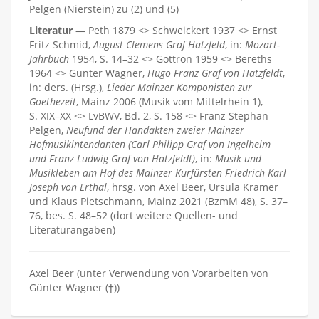
Pelgen (Nierstein) zu (2) und (5)
Literatur
— Peth 1879 <> Schweickert 1937 <> Ernst
Fritz Schmid,
August Clemens Graf Hatzfeld
, in:
Mozart-
Jahrbuch
1954, S. 14–32 <> Gottron 1959 <> Bereths
1964 <> Günter Wagner,
Hugo Franz Graf von Hatzfeldt
,
in: ders. (Hrsg.),
Lieder Mainzer Komponisten zur
Goethezeit
, Mainz 2006 (Musik vom Mittelrhein 1),
S. XIX–XX <> LvBWV, Bd. 2, S. 158 <> Franz Stephan
Pelgen,
Neufund der Handakten zweier Mainzer
Hofmusikintendanten (Carl Philipp Graf von Ingelheim
und Franz Ludwig Graf von Hatzfeldt)
, in:
Musik und
Musikleben am Hof des Mainzer Kurfürsten Friedrich Karl
Joseph von Erthal
, hrsg. von Axel Beer, Ursula Kramer
und Klaus Pietschmann, Mainz 2021 (BzmM 48), S. 37–
76, bes. S. 48–52 (dort weitere Quellen- und
Literaturangaben)
Axel Beer (unter Verwendung von Vorarbeiten von
Günter Wagner (†))