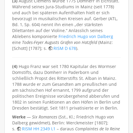
(3)
August Clemens wurde 1775 Domherr in Eichstätt.
Während seines Jura-Studiums in Mainz (seit 1778)
und auch bei späteren Aufenthalten hielt er sich
bevorzugt in musikalischen Kreisen auf. Gerber (ATL,
Bd. 1, Sp. 604) nennt ihn einen „der stärksten
Dilettanten auf der Violine.“ Anlässlich seines
Ablebens komponierte
Friedrich Hugo von Dalberg
eine
Todes-Feyer Augusts Grafen von Hatzfeld
(Mainz:
[Schott] [1787]; s.
RISM D 678
).
(4)
Hugo Franz war seit 1780 Kapitular des Wormser
Domstifts, dazu Domherr in Paderborn und
schließlich Propst des Ritterstifts St. Alban in Mainz.
1788 wurde er zum Gesandten am preußischen und
am sächsischen Hof ernannt, 1799 aufgrund der
politischen Ereignisse vorübergehend abberufen und
1802 in seinen Funktionen an den Höfen in Berlin und
Dresden bestätigt. Seit 1811 privatisierte er in Berlin.
Werke
—
Six Romances
(Sst., Kl.; Friedrich Hugo von
Dalberg gewidmet), Berlin: Werckmeister [1807];
s.
RISM HH 2349 I,1
– daraus
Complaintes de la Reine