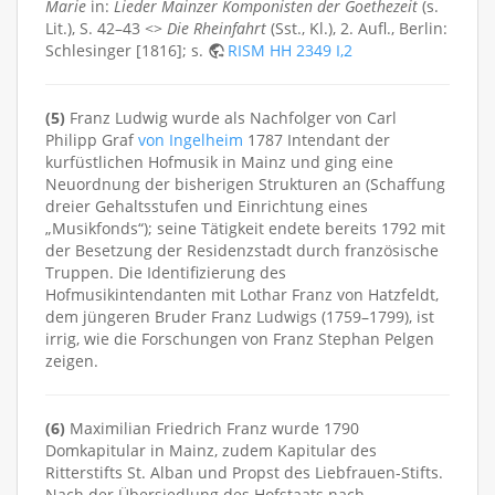
Marie
in:
Lieder Mainzer Komponisten der Goethezeit
(s.
Lit.), S. 42–43 <>
Die Rheinfahrt
(Sst., Kl.), 2. Aufl., Berlin:
Schlesinger [1816]; s.
RISM HH 2349 I,2
(5)
Franz Ludwig wurde als Nachfolger von Carl
Philipp Graf
von Ingelheim
1787 Intendant der
kurfüstlichen Hofmusik in Mainz und ging eine
Neuordnung der bisherigen Strukturen an (Schaffung
dreier Gehaltsstufen und Einrichtung eines
„Musikfonds“); seine Tätigkeit endete bereits 1792 mit
der Besetzung der Residenzstadt durch französische
Truppen. Die Identifizierung des
Hofmusikintendanten mit Lothar Franz von Hatzfeldt,
dem jüngeren Bruder Franz Ludwigs (1759–1799), ist
irrig, wie die Forschungen von Franz Stephan Pelgen
zeigen.
(6)
Maximilian Friedrich Franz wurde 1790
Domkapitular in Mainz, zudem Kapitular des
Ritterstifts St. Alban und Propst des Liebfrauen-Stifts.
Nach der Übersiedlung des Hofstaats nach