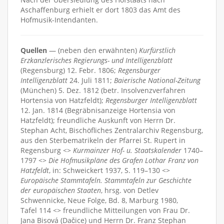
Aschaffenburg erhielt er dort 1803 das Amt des
Hofmusik-Intendanten.
Quellen
— (neben den erwähnten)
Kurfürstlich
Erzkanzlerisches Regierungs- und Intelligenzblatt
(Regensburg) 12. Febr. 1806;
Regensburger
Intelligenzblatt
24. Juli 1811;
Baierische National-Zeitung
(München) 5. Dez. 1812 (betr. Insolvenzverfahren
Hortensia von Hatzfeldt);
Regensburger Intelligenzblatt
12. Jan. 1814 (Begräbnisanzeige Hortensia von
Hatzfeldt); freundliche Auskunft von Herrn Dr.
Stephan Acht, Bischöfliches Zentralarchiv Regensburg,
aus den Sterbematrikeln der Pfarrei St. Rupert in
Regensburg <>
Kurmainzer Hof- u. Staatskalender
1740–
1797 <>
Die Hofmusikpläne des Grafen Lothar Franz von
Hatzfeldt
, in: Schweickert 1937, S. 119–130 <>
Europäische Stammtafeln. Stammtafeln zur Geschichte
der europäischen Staaten
, hrsg. von Detlev
Schwennicke, Neue Folge, Bd. 8, Marburg 1980,
Tafel 114 <> freundliche Mitteilungen von Frau Dr.
Jana Bisová (Dačice) und Herrn Dr. Franz Stephan