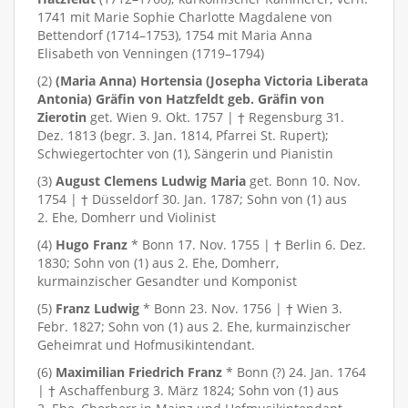
1741 mit Marie Sophie Charlotte Magdalene von
Bettendorf (1714–1753), 1754 mit Maria Anna
Elisabeth von Venningen (1719–1794)
(2)
(Maria Anna) Hortensia (Josepha Victoria Liberata
Antonia) Gräfin von Hatzfeldt geb. Gräfin von
Zierotin
get. Wien 9. Okt. 1757 | † Regensburg 31.
Dez. 1813 (begr. 3. Jan. 1814, Pfarrei St. Rupert);
Schwiegertochter von (1), Sängerin und Pianistin
(3)
August Clemens Ludwig Maria
get. Bonn 10. Nov.
1754 | † Düsseldorf 30. Jan. 1787; Sohn von (1) aus
2. Ehe, Domherr und Violinist
(4)
Hugo Franz
* Bonn 17. Nov. 1755 | † Berlin 6. Dez.
1830; Sohn von (1) aus 2. Ehe, Domherr,
kurmainzischer Gesandter und Komponist
(5)
Franz Ludwig
* Bonn 23. Nov. 1756 | † Wien 3.
Febr. 1827; Sohn von (1) aus 2. Ehe, kurmainzischer
Geheimrat und Hofmusikintendant.
(6)
Maximilian Friedrich Franz
* Bonn (?) 24. Jan. 1764
| † Aschaffenburg 3. März 1824; Sohn von (1) aus