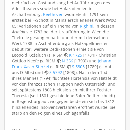
mehrfach zu Gast und sang bei Aufführungen des
Adelstheaters sowie bei Hofakademien in
Aschaffenburg.
Beethoven
widmete ihr 1791 sein
erstes bei →Schott in Mainz erschienenes Werk (WoO
65: Variationen auf ein Thema von
Righini
, in dessen
Armida
sie 1782 bei der Uraufführung in Wien die
Titelrolle gesungen hatte und der mit demselben
Werk 1788 in Aschaffenburg als Hofkapellmeister
debütirte); weitere Dedikationen erhielt sie von
Leopold Koželuch (s. RISM
K 1725
[1784]), Christian
Gottlob Neefe (s. RISM
N 356
[1793]) und
Johann
Franz Xaver Sterkel
(s. RISM
S 5803
[1789] (s. Abb.
aus D-Mbs) und
S 5792
[1808]). Nach dem Tod
ihres Mannes (1794) flüchtete Hortensia von Hatzfeldt
vor den französischen Truppen nach Österreich, und
seit spätestens 1806 hielt sie sich mit ihrer Tochter
Theresia (seit 1801 geschiedene Salm-Reifferscheidt)
in Regensburg auf, wo gegen beide ein sich bis 1812
hinziehendes Insolvenzverfahren eröffnet wurde. Sie
starb an den Folgen eines Schlaganfalls.