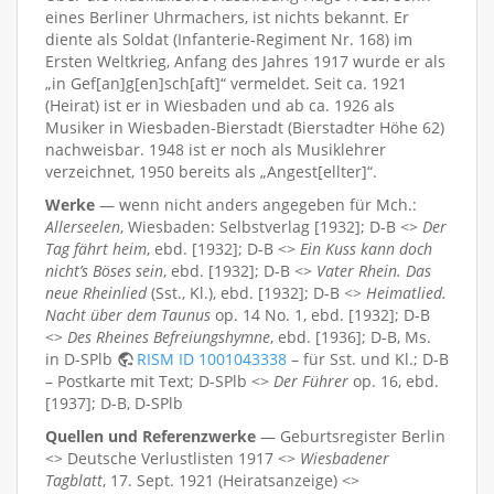
eines Berliner Uhrmachers, ist nichts bekannt. Er
diente als Soldat (Infanterie-Regiment Nr. 168) im
Ersten Weltkrieg, Anfang des Jahres 1917 wurde er als
„in Gef[an]g[en]sch[aft]“ vermeldet. Seit ca. 1921
(Heirat) ist er in Wiesbaden und ab ca. 1926 als
Musiker in Wiesbaden-Bierstadt (Bierstadter Höhe 62)
nachweisbar. 1948 ist er noch als Musiklehrer
verzeichnet, 1950 bereits als „Angest[ellter]“.
Werke
— wenn nicht anders angegeben für Mch.:
Allerseelen
, Wiesbaden: Selbstverlag [1932]; D-B <>
Der
Tag fährt heim
, ebd. [1932]; D-B <>
Ein Kuss kann doch
nicht’s Böses sein
, ebd. [1932]; D-B <>
Vater Rhein. Das
neue Rheinlied
(Sst., Kl.), ebd. [1932]; D-B <>
Heimatlied.
Nacht über dem Taunus
op. 14 No. 1, ebd. [1932]; D-B
<>
Des Rheines Befreiungshymne
, ebd. [1936]; D-B, Ms.
in D-SPlb
RISM ID 1001043338
– für Sst. und Kl.; D-B
– Postkarte mit Text; D-SPlb <>
Der Führer
op. 16, ebd.
[1937]; D-B, D-SPlb
Quellen und Referenzwerke
— Geburtsregister Berlin
<> Deutsche Verlustlisten 1917 <>
Wiesbadener
Tagblatt
, 17. Sept. 1921 (Heiratsanzeige) <>