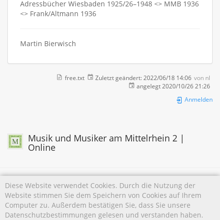
Adressbücher Wiesbaden 1925/26–1948 <> MMB 1936
<> Frank/Altmann 1936
Martin Bierwisch
free.txt
Zuletzt geändert:
2022/06/18 14:06
von
nl
angelegt
2020/10/26 21:26
Anmelden
Musik und Musiker am Mittelrhein 2 |
Online
Diese Website verwendet Cookies. Durch die Nutzung der
Website stimmen Sie dem Speichern von Cookies auf Ihrem
Falls nicht anders bezeichnet, ist der Inhalt dieses Wikis unter der folgenden Lizenz
Computer zu. Außerdem bestätigen Sie, dass Sie unsere
veröffentlicht:
CC Attribution-Noncommercial 4.0 International
Datenschutzbestimmungen gelesen und verstanden haben.