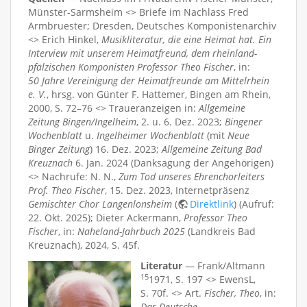
Münster-Sarmsheim <> Briefe im Nachlass Fred
Armbruester; Dresden, Deutsches Komponistenarchiv
<> Erich Hinkel,
Musikliteratur, die eine Heimat hat. Ein
Interview mit unserem Heimatfreund, dem rheinland-
pfälzischen Komponisten Professor Theo Fischer
, in:
50 Jahre Vereinigung der Heimatfreunde am Mittelrhein
e. V.
, hrsg. von Günter F. Hattemer, Bingen am Rhein,
2000, S. 72–76 <> Traueranzeigen in:
Allgemeine
Zeitung Bingen/Ingelheim
, 2. u. 6. Dez. 2023;
Bingener
Wochenblatt
u.
Ingelheimer Wochenblatt
(mit
Neue
Binger Zeitung
) 16. Dez. 2023;
Allgemeine Zeitung Bad
Kreuznach
6. Jan. 2024 (Danksagung der Angehörigen)
<> Nachrufe: N. N.,
Zum Tod unseres Ehrenchorleiters
Prof. Theo Fischer
, 15. Dez. 2023, Internetpräsenz
Gemischter Chor Langenlonsheim
(
Direktlink
) (Aufruf:
22. Okt. 2025); Dieter Ackermann,
Professor Theo
Fischer
, in:
Naheland-Jahrbuch 2025
(Landkreis Bad
Kreuznach), 2024, S. 45f.
Literatur
— Frank/Altmann
15
1971, S. 197 <> EwensL,
S. 70f. <> Art.
Fischer, Theo
, in:
Das Deutsche