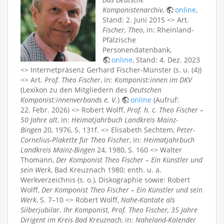
Komponistenarchiv
,
online
,
Stand: 2. Juni 2015 <> Art.
Fischer, Theo
, in: Rheinland-
Pfälzische
Personendatenbank,
online
, Stand: 4. Dez. 2023
<> Internetpräsenz Gerhard Fischer-Münster (s. u. (4))
<> Art.
Prof. Theo Fischer
, in:
Komponist:innen im DKV
(Lexikon zu den Mitgliedern des
Deutschen
Komponist:innenverbands e. V.
)
online
(Aufruf:
22. Febr. 2026) <> Robert Wolff,
Prof. h. c. Theo Fischer –
50 Jahre alt
, in:
Heimatjahrbuch Landkreis Mainz-
Bingen
20, 1976, S. 131f. <> Elisabeth Sechtem,
Peter-
Cornelius-Plakette für Theo Fischer
, in:
Heimatjahrbuch
Landkreis Mainz-Bingen
24, 1980, S. 160 <> Walter
Thomann,
Der Komponist Theo Fischer – Ein Künstler und
sein Werk
, Bad Kreuznach 1980; enth. u. a.
Werkverzeichnis (s. o.), Diskographie sowie: Robert
Wolff,
Der Komponist Theo Fischer – Ein Künstler und sein
Werk
, S. 7–10 <> Robert Wolff,
Nahe-Kantate als
Silberjubilar. Ihr Komponist, Prof. Theo Fischer, 35 Jahre
Dirigent im Kreis Bad Kreuznach
, in:
Naheland-Kalender