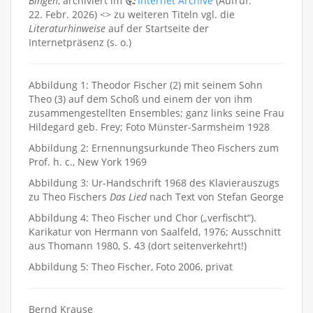
Bingen
, archiviert im
Internet Archive
(Aufruf:
22. Febr. 2026) <> zu weiteren Titeln vgl. die
Literaturhinweise
auf der Startseite der
Internetpräsenz (s. o.)
Abbildung 1: Theodor Fischer (2) mit seinem Sohn
Theo (3) auf dem Schoß und einem der von ihm
zusammengestellten Ensembles; ganz links seine Frau
Hildegard geb. Frey; Foto Münster-Sarmsheim 1928
Abbildung 2: Ernennungsurkunde Theo Fischers zum
Prof. h. c., New York 1969
Abbildung 3: Ur-Handschrift 1968 des Klavierauszugs
zu Theo Fischers
Das Lied
nach Text von Stefan George
Abbildung 4: Theo Fischer und Chor („verfischt“).
Karikatur von Hermann von Saalfeld, 1976; Ausschnitt
aus Thomann 1980, S. 43 (dort seitenverkehrt!)
Abbildung 5: Theo Fischer, Foto 2006, privat
Bernd Krause