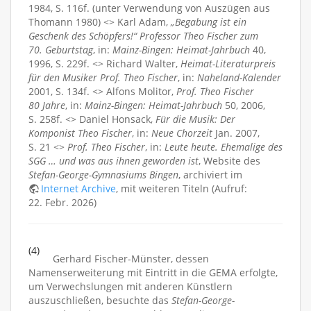
1984, S. 116f. (unter Verwendung von Auszügen aus
Thomann 1980) <> Karl Adam,
„Begabung ist ein
Geschenk des Schöpfers!“ Professor Theo Fischer zum
70. Geburtstag
, in:
Mainz-Bingen: Heimat-Jahrbuch
40,
1996, S. 229f. <> Richard Walter,
Heimat-Literaturpreis
für den Musiker Prof. Theo Fischer
, in:
Naheland-Kalender
2001, S. 134f. <> Alfons Molitor,
Prof. Theo Fischer
80 Jahre
, in:
Mainz-Bingen: Heimat-Jahrbuch
50, 2006,
S. 258f. <> Daniel Honsack,
Für die Musik: Der
Komponist Theo Fischer
, in:
Neue Chorzeit
Jan. 2007,
S. 21 <>
Prof. Theo Fischer
, in:
Leute heute. Ehemalige des
SGG … und was aus ihnen geworden ist
, Website des
Stefan-George-Gymnasiums Bingen
, archiviert im
Internet Archive
, mit weiteren Titeln (Aufruf:
22. Febr. 2026)
(4)
Gerhard Fischer-Münster, dessen
Namenserweiterung mit Eintritt in die GEMA erfolgte,
um Verwechslungen mit anderen Künstlern
auszuschließen, besuchte das
Stefan-George-