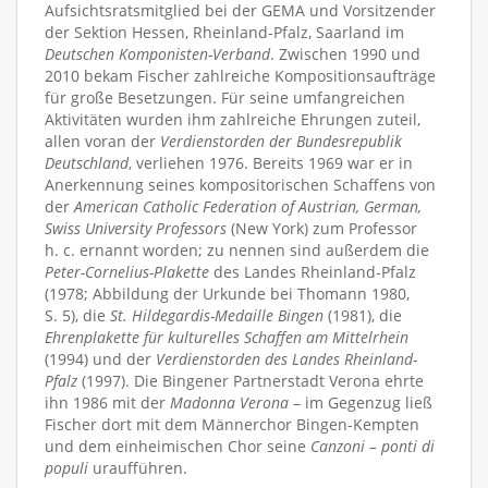
Aufsichtsratsmitglied bei der GEMA und Vorsitzender
der Sektion Hessen, Rheinland-Pfalz, Saarland im
Deutschen Komponisten-Verband
. Zwischen 1990 und
2010 bekam Fischer zahlreiche Kompositionsaufträge
für große Besetzungen. Für seine umfangreichen
Aktivitäten wurden ihm zahlreiche Ehrungen zuteil,
allen voran der
Verdienstorden der Bundesrepublik
Deutschland
, verliehen 1976. Bereits 1969 war er in
Anerkennung seines kompositorischen Schaffens von
der
American Catholic Federation of Austrian, German,
Swiss University Professors
(New York) zum Professor
h. c. ernannt worden; zu nennen sind außerdem die
Peter-Cornelius-Plakette
des Landes Rheinland-Pfalz
(1978; Abbildung der Urkunde bei Thomann 1980,
S. 5), die
St. Hildegardis-Medaille Bingen
(1981), die
Ehrenplakette für kulturelles Schaffen am Mittelrhein
(1994) und der
Verdienstorden des Landes Rheinland-
Pfalz
(1997). Die Bingener Partnerstadt Verona ehrte
ihn 1986 mit der
Madonna Verona
– im Gegenzug ließ
Fischer dort mit dem Männerchor Bingen-Kempten
und dem einheimischen Chor seine
Canzoni – ponti di
populi
uraufführen.