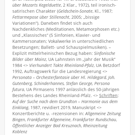
über Mozarts Kegelduette
, 2 Klar., 1972), teil ironisch-
satirischen Charakter (
Geldschein-Sonate
, Kl., 1987;
Fettarmepose über Stillenacht
, 2005; „bissige
Variationen“). Daneben findet sich auch
Nachdenkliches (Meditationen, Metamorphosen etc.)
und „Klassisches“ (5 Sinfonien, Klavier- und
Kammersonaten; Vokalwerke in unterschiedlichen
Besetzungen; Ballett- und Schauspielmusiken). –
Explizit mittelrheinischen Bezug haben:
Sinfonische
Bilder über Mainz
, UA Lahnstein im „Jahr der Musik“
1984 <>
Vierhundert Takte Rheinland-Pfalz
, UA Betzdorf
1992, Auftragswerk für die Landesregierung <>
Personata – Orchesterfantasie über Hl. Hildegard, Joh.
Gutenberg, Schinderhannes, Stefan George, Persona
futura
, UA Pirmasens 1997 anlässlich des 50-jährigen
Bestehens des Landes Rheinland-Pfalz. <>
Schriften
:
Auf der Suche nach dem Grundton – Harmonie aus dem
Einklang
, 1987, revidiert 2019, Manuskript <>
Konzertberichte u. -rezensionen in:
Allgemeine Zeitung
Bingen
,
Frankfurter Allgemeine
,
Frankfurter Rundschau
,
Öffentlicher Anzeiger Bad Kreuznach
,
Rheinzeitung
Koblenz