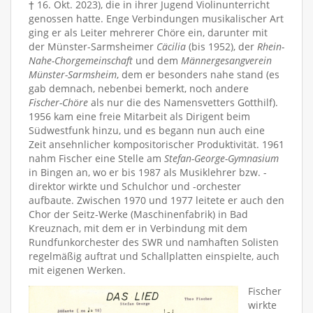
† 16. Okt. 2023), die in ihrer Jugend Violinunterricht
genossen hatte. Enge Verbindungen musikalischer Art
ging er als Leiter mehrerer Chöre ein, darunter mit
der Münster-Sarmsheimer
Cäcilia
(bis 1952), der
Rhein-
Nahe-Chorgemeinschaft
und dem
Männergesangverein
Münster-Sarmsheim
, dem er besonders nahe stand (es
gab demnach, nebenbei bemerkt, noch andere
Fischer-Chöre
als nur die des Namensvetters Gotthilf).
1956 kam eine freie Mitarbeit als Dirigent beim
Südwestfunk hinzu, und es begann nun auch eine
Zeit ansehnlicher kompositorischer Produktivität. 1961
nahm Fischer eine Stelle am
Stefan-George-Gymnasium
in Bingen an, wo er bis 1987 als Musiklehrer bzw. -
direktor wirkte und Schulchor und -orchester
aufbaute. Zwischen 1970 und 1977 leitete er auch den
Chor der Seitz-Werke (Maschinenfabrik) in Bad
Kreuznach, mit dem er in Verbindung mit dem
Rundfunkorchester des SWR und namhaften Solisten
regelmäßig auftrat und Schallplatten einspielte, auch
mit eigenen Werken.
Fischer
wirkte