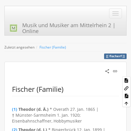
Musik und Musiker am Mittelrhein 2 |
Online
Zuletzt angesehen
Fischer (Familie)
fischerf
Fischer (Familie)
(1)
Theodor (d. Ä.)
* Overath 27. Jan. 1865 |
† Münster-Sarmsheim 1. Jan. 1920;
Eisenbahnschaffner, Hobbymusiker
(2)
Theodor (d. J.)
* Bingerbrück 12. Jan. 1899 |