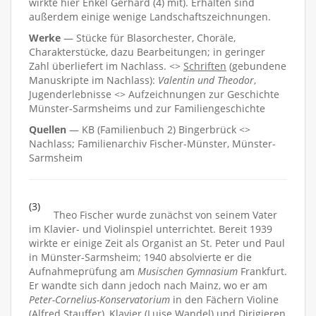
wirkte hier Enkel Gerhard (4) mit). Erhalten sind
außerdem einige wenige Landschaftszeichnungen.
Werke
— Stücke für Blasorchester, Choräle,
Charakterstücke, dazu Bearbeitungen; in geringer
Zahl überliefert im Nachlass. <>
Schriften
(gebundene
Manuskripte im Nachlass):
Valentin und Theodor
,
Jugenderlebnisse <> Aufzeichnungen zur Geschichte
Münster-Sarmsheims und zur Familiengeschichte
Quellen
— KB (Familienbuch 2) Bingerbrück <>
Nachlass; Familienarchiv Fischer-Münster, Münster-
Sarmsheim
(3)
Theo Fischer wurde zunächst von seinem Vater
im Klavier- und Violinspiel unterrichtet. Bereit 1939
wirkte er einige Zeit als Organist an St. Peter und Paul
in Münster-Sarmsheim; 1940 absolvierte er die
Aufnahmeprüfung am
Musischen Gymnasium
Frankfurt.
Er wandte sich dann jedoch nach Mainz, wo er am
Peter-Cornelius-Konservatorium
in den Fächern Violine
(Alfred Stauffer), Klavier (Luise Wandel) und Dirigieren