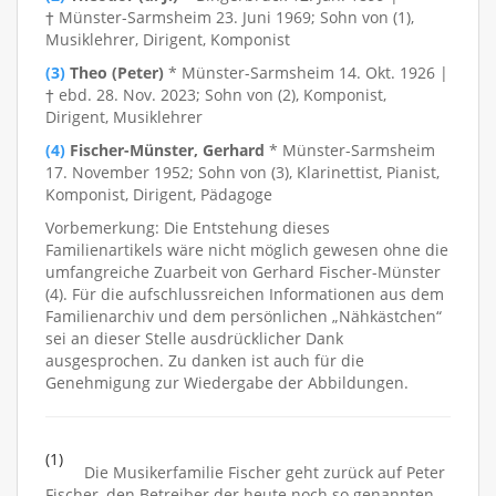
† Münster-Sarmsheim 23. Juni 1969; Sohn von (1),
Musiklehrer, Dirigent, Komponist
(3)
Theo (Peter)
* Münster-Sarmsheim 14. Okt. 1926 |
† ebd. 28. Nov. 2023; Sohn von (2), Komponist,
Dirigent, Musiklehrer
(4)
Fischer-Münster, Gerhard
* Münster-Sarmsheim
17. November 1952; Sohn von (3), Klarinettist, Pianist,
Komponist, Dirigent, Pädagoge
Vorbemerkung: Die Entstehung dieses
Familienartikels wäre nicht möglich gewesen ohne die
umfangreiche Zuarbeit von Gerhard Fischer-Münster
(4). Für die aufschlussreichen Informationen aus dem
Familienarchiv und dem persönlichen „Nähkästchen“
sei an dieser Stelle ausdrücklicher Dank
ausgesprochen. Zu danken ist auch für die
Genehmigung zur Wiedergabe der Abbildungen.
(1)
Die Musikerfamilie Fischer geht zurück auf Peter
Fischer, den Betreiber der heute noch so genannten