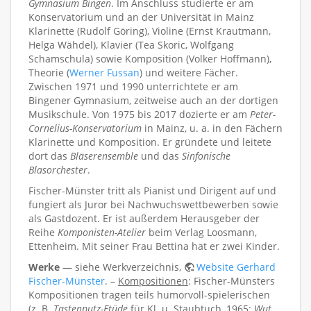
Gymnasium Bingen
. Im Anschluss studierte er am
Konservatorium und an der Universität in Mainz
Klarinette (Rudolf Göring), Violine (Ernst Krautmann,
Helga Wähdel), Klavier (Tea Skoric, Wolfgang
Schamschula) sowie Komposition (Volker Hoffmann),
Theorie (
Werner Fussan
) und weitere Fächer.
Zwischen 1971 und 1990 unterrichtete er am
Bingener Gymnasium, zeitweise auch an der dortigen
Musikschule. Von 1975 bis 2017 dozierte er am
Peter-
Cornelius-Konservatorium
in Mainz, u. a. in den Fächern
Klarinette und Komposition. Er gründete und leitete
dort das
Bläserensemble
und das
Sinfonische
Blasorchester
.
Fischer-Münster tritt als Pianist und Dirigent auf und
fungiert als Juror bei Nachwuchswettbewerben sowie
als Gastdozent. Er ist außerdem Herausgeber der
Reihe
Komponisten-Atelier
beim Verlag Loosmann,
Ettenheim. Mit seiner Frau Bettina hat er zwei Kinder.
Werke
— siehe Werkverzeichnis,
Website Gerhard
Fischer-Münster
. –
Kompositionen
: Fischer-Münsters
Kompositionen tragen teils humorvoll-spielerischen
(z. B.
Tastenputz-Etüde
für Kl. u. Staubtuch, 1965;
Wut