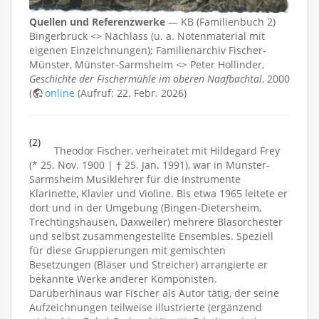
Quellen und Referenzwerke
— KB (Familienbuch 2)
Bingerbrück <> Nachlass (u. a. Notenmaterial mit
eigenen Einzeichnungen); Familienarchiv Fischer-
Münster, Münster-Sarmsheim <> Peter Hollinder,
Geschichte der Fischermühle im oberen Naafbachtal
, 2000
(
online
(Aufruf: 22. Febr. 2026)
(2)
Theodor Fischer, verheiratet mit Hildegard Frey
(* 25. Nov. 1900 | † 25. Jan. 1991), war in Münster-
Sarmsheim Musiklehrer für die Instrumente
Klarinette, Klavier und Violine. Bis etwa 1965 leitete er
dort und in der Umgebung (Bingen-Dietersheim,
Trechtingshausen, Daxweiler) mehrere Blasorchester
und selbst zusammengestellte Ensembles. Speziell
für diese Gruppierungen mit gemischten
Besetzungen (Bläser und Streicher) arrangierte er
bekannte Werke anderer Komponisten.
Darüberhinaus war Fischer als Autor tätig, der seine
Aufzeichnungen teilweise illustrierte (ergänzend