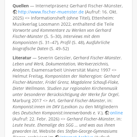
Quellen
— Internetpräsenz Gerhard Fischer-Münster,
http://www.fischer-muenster.de
(Aufruf: 16. Okt.
2025) <> Informationsheft (ohne Titel), Ettenheim:
Musikverlag Loosmann 2022, enthaltend die Teile
Vorworte und Kommentare zu Werken von Gerhard
Fischer-Münster
(S. 5–30),
Interviews mit dem
Komponisten
(S. 31–47),
Profil
(S. 48),
Ausführliche
biografische Daten
(S. 49–52)
Literatur
— Severin Geissler,
Gerhard Fischer-Münster.
Leben und Werk, Dokumentation, Werkverzeichnis,
Analysen
, Examensarbeit Universität Mainz 1997 <>
Helmut Freitag,
Komponisten der Naheregion: Gerhard
Fischer-Münster, Fridel Grenz, Magdalene Schauß-Flake,
Dieter Wellmann. Studien zur regionalen Kirchenmusik
unter besonderer Berücksichtigung der Werke für Orgel
,
Marburg 2017 <> Art.
Gerhard Fischer-Münster
, in:
Komponist:innen im DKV
(Lexikon zu den Mitgliedern
des
Deutschen Komponist:innenverbands e. V.
),
online
(Aufruf: 22. Febr. 2026) <>
Gerhard Fischer-Münster
, in:
Leute heute. Ehemalige des SGG … und was aus ihnen
geworden ist
, Website des
Stefan-George-Gymnasiums