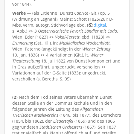
vor 1844).
Werke
— (als E[tienne] Dunst)
Caprice
(Git.) op. 5
(Widmung an Legnani), Mainz: Schott [1825/26]; D-
Mbs, verm. autogr. Stichvorlage ebd. (
digital
,
s. Abb.) <> 3
Oesterreichische Favorit Ländler mit Coda
,
Wien: Eder [1823] <>
Vokal-Terzett
, ebd. [1823] <>
Erinnerung
(Sst., Kl.), in:
Musikalisches Wochenblatt
,
Wien: Paterno (angekündigt in der
Wiener Zeitung
19. Jan. 1836) <> 4 Variationen (Git.), lt.
Wiener
Theaterzeitung
18. Juli 1822 von Dunst komponiert und
in Graz aufgeführt; ungedruckt, verschollen <>
Variationen auf der G-Saite (1833); ungedruckt,
verschollen (s. Bereths, S. 95)
(2)
Nach dem Tod seines Vaters übernahm Dunst
dessen Stelle an der Dommusikschule und in den
folgenden Jahren die Leitung des
Allgemeinen
Trierischen Musikvereins
(1846, bis 1877), des Domchors
(1854, bis 1862), der
Liedertafel
(1859) und des 1866
gegründeten
Städtischen Orchesters
(1867). Seit 1837
trat er vielfach als Pianist öffentlich auf und erteilte