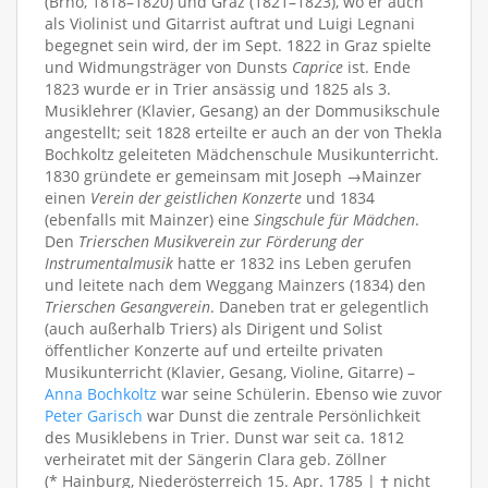
(Brno, 1818–1820) und Graz (1821–1823), wo er auch
als Violinist und Gitarrist auftrat und Luigi Legnani
begegnet sein wird, der im Sept. 1822 in Graz spielte
und Widmungsträger von Dunsts
Caprice
ist. Ende
1823 wurde er in Trier ansässig und 1825 als 3.
Musiklehrer (Klavier, Gesang) an der Dommusikschule
angestellt; seit 1828 erteilte er auch an der von Thekla
Bochkoltz geleiteten Mädchenschule Musikunterricht.
1830 gründete er gemeinsam mit Joseph →Mainzer
einen
Verein der geistlichen Konzerte
und 1834
(ebenfalls mit Mainzer) eine
Singschule für Mädchen
.
Den
Trierschen Musikverein zur Förderung der
Instrumentalmusik
hatte er 1832 ins Leben gerufen
und leitete nach dem Weggang Mainzers (1834) den
Trierschen Gesangverein
. Daneben trat er gelegentlich
(auch außerhalb Triers) als Dirigent und Solist
öffentlicher Konzerte auf und erteilte privaten
Musikunterricht (Klavier, Gesang, Violine, Gitarre) –
Anna Bochkoltz
war seine Schülerin. Ebenso wie zuvor
Peter Garisch
war Dunst die zentrale Persönlichkeit
des Musiklebens in Trier. Dunst war seit ca. 1812
verheiratet mit der Sängerin Clara geb. Zöllner
(* Hainburg, Niederösterreich 15. Apr. 1785 | † nicht