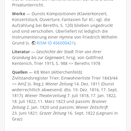
Privatunterricht.
Werke
— Dunsts Kompositionen (Klavierkonzert,
Konzertstück, Ouverture, Fantasien für Kl.; vgl. die
Aufzählung bei Bereths, S. 120) blieben ungedruckt
und sind verschollen. Überliefert ist lediglich die
Instrumentierung einer Hymne von Friedrich Wilhelm
Grund (s.
RISM ID 456000421
).
Literatur
—
Geschichte der Stadt Trier von ihrer
Gründung bis zur Gegenwart
, hrsg. von Gottfried
Kentenich, Trier 1915, S. 988 <> Bereths 1978
Quellen
— KB Wien (Altlerchenfeld);
Zivilstandsregister Trier; Einwohnerliste Trier 1843/44
<> AmZ (s. Reg.);
Wiener Zeitung
14. Dez. 1811 (Dunst
widerrechtlich abwesend; dto. 19. Dez. 1816, 17. Sept.
1817);
Wiener Theaterzeitung
7. Juli 1818, 17. Jan. 1822,
18. Juli 1822, 11. März 1823 und passim;
Brünner
Zeitung
2. Jan. 1820 und passim;
Wiener Zeitschrift
23. Juni 1821;
Grazer Zeitung
16. Sept. 1822 (Legnani in
Graz)