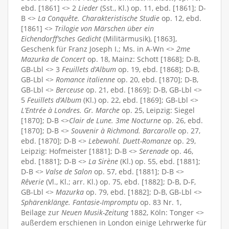
ebd. [1861] <> 2
Lieder
(Sst., Kl.) op. 11, ebd. [1861]; D-
B <>
La Conquête. Charakteristische Studie
op. 12, ebd.
[1861] <>
Trilogie von Märschen über ein
Eichendorff’sches Gedicht
(Militärmusik), [1863],
Geschenk für Franz Joseph I.; Ms. in A-Wn <>
2me
Mazurka de Concert
op. 18, Mainz: Schott [1868]; D-B,
GB-Lbl <> 3
Feuillets d’Album
op. 19, ebd. [1868]; D-B,
GB-Lbl <>
Romance italienne
op. 20, ebd. [1870]; D-B,
GB-Lbl <>
Berceuse
op. 21, ebd. [1869]; D-B, GB-Lbl <>
5
Feuillets d’Album
(Kl.) op. 22, ebd. [1869]; GB-Lbl <>
L’Entrée à Londres. Gr. Marche
op. 25, Leipzig: Siegel
[1870]; D-B <>
Clair de Lune. 3me Nocturne
op. 26, ebd.
[1870]; D-B <>
Souvenir à Richmond. Barcarolle
op. 27,
ebd. [1870]; D-B <>
Lebewohl. Duett-Romanze
op. 29,
Leipzig: Hofmeister [1881]; D-B <>
Serenade
op. 46,
ebd. [1881]; D-B <>
La Sirène
(Kl.) op. 55, ebd. [1881];
D-B <>
Valse de Salon
op. 57, ebd. [1881]; D-B <>
Rêverie
(Vl., Kl.; arr. Kl.) op. 75, ebd. [1882]; D-B, D-F,
GB-Lbl <>
Mazurka
op. 79, ebd. [1882]; D-B, GB-Lbl <>
Sphärenklänge. Fantasie-Impromptu
op. 83 Nr. 1,
Beilage zur
Neuen Musik-Zeitung
1882, Köln: Tonger <>
außerdem erschienen in London einige Lehrwerke für