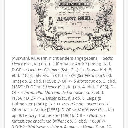
(Auswahl, Kl. wenn nicht anders angegeben) —
Sechs
Lieder
(Sst., Kl.) op. 1, Offenbach: André [1853]; D-Cl,
D-OF <>
Lied des Gärtners
(Sst., Git.), in:
Serena
Heft 5,
ebd. [1854]; als Ms. in CH-E <>
Großer Festmarsch
(Kl.
4ms) op. 2, ebd. [1856]; D-OF <> 5
Morceaux
op. 3, ebd.
[1855]; D-OF <> 3
Lieder
(Sst., Kl.) op. 4, ebd. [1856]; D-
OF <>
Tarantella. Morceau de Fantaisie
op. 5, ebd.
[1856]; D-OF <> 2
Lieder
(Sst., Kl.) op. 6, Leipzig:
Hofmeister [1861]; D-B <>
Mazurka de Concert
op. 7,
Offenbach: André [1858]; D-OF <>
Nachtreise
(Sst., Kl.)
op. 8, Leipzig: Hofmeister [1861]; D-B <>
Nocturne
fantastique et Scherzo brillant
op. 9, ebd. [1859] <>
3
Stücke
(
Notturno religioso
,
Romanze
,
Menuett
) op. 10,