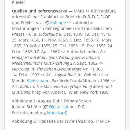
Klavier
Quellen und Referenzwerke
— MMB <> KB Frankfurt,
Adressbücher Frankfurt <> Briefe in D-B, D-F, D-OF
und D-Mbs; s. a.
Kalliope
<> zahlreiche
Erwähnungen in der regionalen und musikalischen
Presse – u. a.
Didaskalia
8. Dez. 1849, 19. Dez. 1849,
25. März 1850, 11. Nov. 1853, 8. Dez. 1853, 18. März
1855, 20. März 1855, 25. Okt. 1855, 15. Dez. 1855, 24.
Febr. 1867, 17. Apr. 1867 <> Anton Schindler,
Aus
Frankfurt am Main. (Eine Wirkung der Kritik)
, in:
Niederrheinische Musik-Zeitung
27. Sept. 1862 <>
Nekrolog in:
The Bolton Evening News
Nr. 11.066,
14. Febr. 1903 <> Art.
August Buhl
, in: GollmickH <>
Mendel/
Reissmann
, Pazdírek, Frank/Altmann 1936 <>
Art.
Buhl
, in:
The Macmillan Encyclopedia of Music and
Musicians
, hrsg. von Albert E. Wier, New York 1938
Abbildung 1: August Buhl, Fotografie von
Johann Schäfer (
Digitalisat
aus D-F,
Porträtsammlung
Manskopf
)
Abbildung 2: Titelseite der
Sechs Lieder
op. 1; D-OF