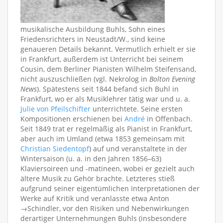
musikalische Ausbildung Buhls, Sohn eines
Friedensrichters in Neustadt/W., sind keine
genaueren Details bekannt. Vermutlich erhielt er sie
in Frankfurt, außerdem ist Unterricht bei seinem
Cousin, dem Berliner Pianisten Wilhelm Steifensand,
nicht auszuschließen (vgl. Nekrolog in
Bolton Evening
News
). Spätestens seit 1844 befand sich Buhl in
Frankfurt, wo er als Musiklehrer tätig war und u. a.
Julie von Pfeilschifter
unterrichtete. Seine ersten
Kompositionen erschienen bei
André
in Offenbach.
Seit 1849 trat er regelmäßig als Pianist in Frankfurt,
aber auch im Umland (etwa 1853 gemeinsam mit
Christian Siedentopf
) auf und veranstaltete in der
Wintersaison (u. a. in den Jahren 1856–63)
Klaviersoireen und -matineen, wobei er gezielt auch
ältere Musik zu Gehör brachte. Letzteres stieß
aufgrund seiner eigentümlichen Interpretationen der
Werke auf Kritik und veranlasste etwa Anton
→Schindler, vor den Risiken und Nebenwirkungen
derartiger Unternehmungen Buhls (insbesondere