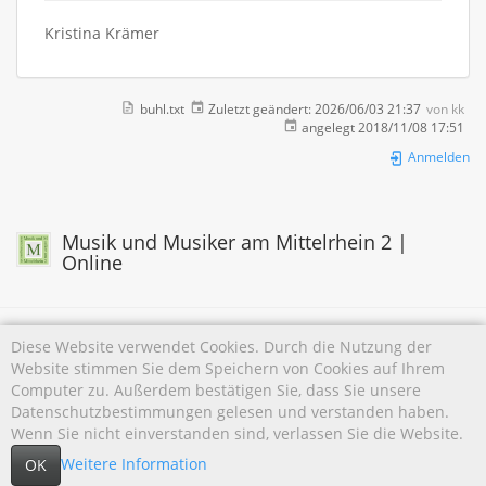
Kristina Krämer
buhl.txt
Zuletzt geändert:
2026/06/03 21:37
von
kk
angelegt
2018/11/08 17:51
Anmelden
Musik und Musiker am Mittelrhein 2 |
Online
Diese Website verwendet Cookies. Durch die Nutzung der
Website stimmen Sie dem Speichern von Cookies auf Ihrem
Falls nicht anders bezeichnet, ist der Inhalt dieses Wikis unter der folgenden Lizenz
Computer zu. Außerdem bestätigen Sie, dass Sie unsere
veröffentlicht:
CC Attribution-Noncommercial 4.0 International
Datenschutzbestimmungen gelesen und verstanden haben.
Wenn Sie nicht einverstanden sind, verlassen Sie die Website.
Weitere Information
OK