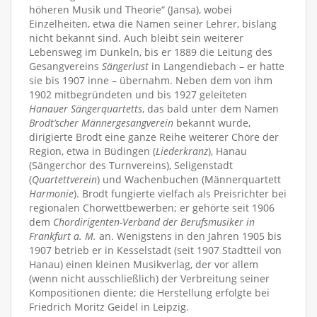
höheren Musik und Theorie“ (Jansa), wobei
Einzelheiten, etwa die Namen seiner Lehrer, bislang
nicht bekannt sind. Auch bleibt sein weiterer
Lebensweg im Dunkeln, bis er 1889 die Leitung des
Gesangvereins
Sängerlust
in Langendiebach – er hatte
sie bis 1907 inne – übernahm. Neben dem von ihm
1902 mitbegründeten und bis 1927 geleiteten
Hanauer Sängerquartetts
, das bald unter dem Namen
Brodt’scher Männergesangverein
bekannt wurde,
dirigierte Brodt eine ganze Reihe weiterer Chöre der
Region, etwa in Büdingen (
Liederkranz
), Hanau
(Sängerchor des Turnvereins), Seligenstadt
(
Quartettverein
) und Wachenbuchen (Männerquartett
Harmonie
). Brodt fungierte vielfach als Preisrichter bei
regionalen Chorwettbewerben; er gehörte seit 1906
dem
Chordirigenten-Verband der Berufsmusiker in
Frankfurt a. M.
an. Wenigstens in den Jahren 1905 bis
1907 betrieb er in Kesselstadt (seit 1907 Stadtteil von
Hanau) einen kleinen Musikverlag, der vor allem
(wenn nicht ausschließlich) der Verbreitung seiner
Kompositionen diente; die Herstellung erfolgte bei
Friedrich Moritz Geidel in Leipzig.