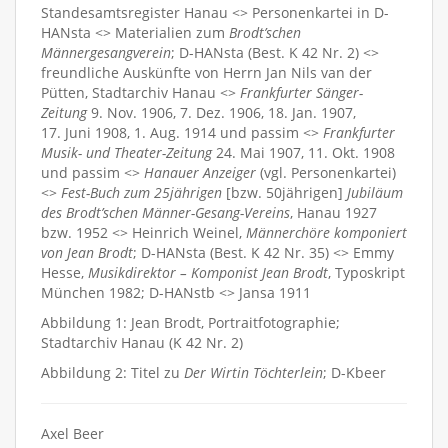
Standesamtsregister Hanau <> Personenkartei in D-
HANsta <> Materialien zum
Brodt’schen
Männergesangverein
; D-HANsta (Best. K 42 Nr. 2) <>
freundliche Auskünfte von Herrn Jan Nils van der
Pütten, Stadtarchiv Hanau <>
Frankfurter Sänger-
Zeitung
9. Nov. 1906, 7. Dez. 1906, 18. Jan. 1907,
17. Juni 1908, 1. Aug. 1914 und passim <>
Frankfurter
Musik- und Theater-Zeitung
24. Mai 1907, 11. Okt. 1908
und passim <>
Hanauer Anzeiger
(vgl. Personenkartei)
<>
Fest-Buch zum 25jährigen
[bzw. 50jährigen]
Jubiläum
des Brodt’schen Männer-Gesang-Vereins
, Hanau 1927
bzw. 1952 <> Heinrich Weinel,
Männerchöre komponiert
von Jean Brodt
; D-HANsta (Best. K 42 Nr. 35) <> Emmy
Hesse,
Musikdirektor – Komponist Jean Brodt
, Typoskript
München 1982; D-HANstb <> Jansa 1911
Abbildung 1: Jean Brodt, Portraitfotographie;
Stadtarchiv Hanau (K 42 Nr. 2)
Abbildung 2: Titel zu
Der Wirtin Töchterlein
; D-Kbeer
Axel Beer