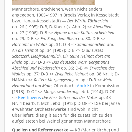
Männerchöre, erschienen, wenn nicht anders
angegeben, 1905–1907 in Brodts Verlag in Kesselstadt
bzw. Hanau-Kesselstadt) —
Der Wirtin Töchterlein
op. 26 [1905]; D-B, D-Kbeer (s. Abb. 2) <>
Abendlied
op. 27 [1906]; D-B <>
Hymne an die Kultur. Arbeitslied
op. 29; D-B <>
Ein Sang dem Rhein
op. 30; D-B <>
Hochamt im Walde
op. 31; D-B <>
Sandmännchen
und
An die Heimat
op. 34 [1907]; D-B <>
O du süsses
Schatzerl
,
Liebfrauenmilch
,
Dir teure Heimat dort am
Rhein
op. 35; D-B <>
Das deutsche Wort
,
Bergmanns
Abschied und Wiederseh’n
op. 36; D-B <>
Erwachen des
Waldes
op. 37; D-B <>
Ewig liebe Heimat
op. 38 Nr. 1; D-
HANsta <>
Reiters Morgengesang
o. op.; D-B <>
Mein
Heimatland am Main
, Offenbach:
André
in Kommission
[1913]; D-OF <>
Morgenwanderung
, ebd. [1914]; D-OF
<>
Beethovens
Die Ehre Gottes aus der Natur
op. 48
Nr. 4 bearb. f. Mch., ebd. [1913]; D-OF <> Die bei Jansa
erwähnten Orchesterwerke sind wohl nicht
überliefert; dies gilt auch für die zusätzlich zu den
aufgelisteten bei Weinel genannten Männerchöre
Quellen und Referenzwerke
— KB (Marienkirche) und