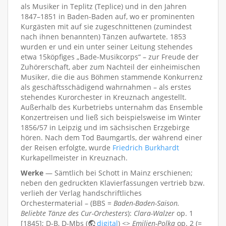
als Musiker in Teplitz (Teplice) und in den Jahren
1847–1851 in Baden-Baden auf, wo er prominenten
Kurgästen mit auf sie zugeschnittenen (zumindest
nach ihnen benannten) Tänzen aufwartete. 1853
wurden er und ein unter seiner Leitung stehendes
etwa 15köpfiges „Bade-Musikcorps“ – zur Freude der
Zuhörerschaft, aber zum Nachteil der einheimischen
Musiker, die die aus Böhmen stammende Konkurrenz
als geschäftsschädigend wahrnahmen – als erstes
stehendes Kurorchester in Kreuznach angestellt.
Außerhalb des Kurbetriebs unternahm das Ensemble
Konzertreisen und ließ sich beispielsweise im Winter
1856/57 in Leipzig und im sächsischen Erzgebirge
hören. Nach dem Tod Baumgartls, der während einer
der Reisen erfolgte, wurde
Friedrich Burkhardt
Kurkapellmeister in Kreuznach.
Werke
— Sämtlich bei Schott in Mainz erschienen;
neben den gedruckten Klavierfassungen vertrieb bzw.
verlieh der Verlag handschriftliches
Orchestermaterial – (BBS =
Baden-Baden-Saison.
Beliebte Tänze des Cur-Orchesters
):
Clara-Walzer
op. 1
[1845]; D-B, D-Mbs (
digital
) <>
Emilien-Polka
op. 2 (=