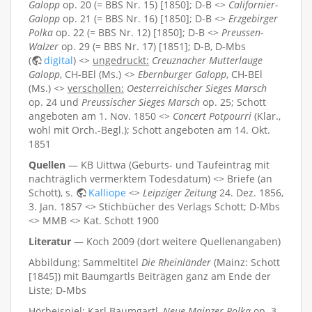
Galopp
op. 20 (= BBS Nr. 15) [1850]; D-B <>
Californier-
Galopp
op. 21 (= BBS Nr. 16) [1850]; D-B <>
Erzgebirger
Polka
op. 22 (= BBS Nr. 12) [1850]; D-B <>
Preussen-
Walzer
op. 29 (= BBS Nr. 17) [1851]; D-B, D-Mbs
(
digital
) <>
ungedruckt:
Creuznacher Mutterlauge
Galopp
, CH-BEl (Ms.) <>
Ebernburger Galopp
, CH-BEl
(Ms.) <>
verschollen:
Oesterreichischer Sieges Marsch
op. 24 und
Preussischer Sieges Marsch
op. 25; Schott
angeboten am 1. Nov. 1850 <>
Concert Potpourri
(Klar.,
wohl mit Orch.-Begl.); Schott angeboten am 14. Okt.
1851
Quellen
— KB Uittwa (Geburts- und Taufeintrag mit
nachträglich vermerktem Todesdatum) <> Briefe (an
Schott), s.
Kalliope
<>
Leipziger Zeitung
24. Dez. 1856,
3. Jan. 1857 <> Stichbücher des Verlags Schott; D-Mbs
<> MMB <> Kat. Schott 1900
Literatur
— Koch 2009 (dort weitere Quellenangaben)
Abbildung: Sammeltitel
Die Rheinländer
(Mainz: Schott
[1845]) mit Baumgartls Beiträgen ganz am Ende der
Liste; D-Mbs
Hörbeispiel: Karl Baumgartl,
Neue Mainzer Polka
op. 3