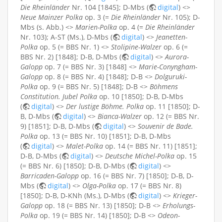
Die Rheinländer
Nr. 104 [1845]; D-Mbs (
digital
) <>
Neue Mainzer Polka
op. 3 (=
Die Rheinländer
Nr. 105); D-
Mbs (s. Abb.) <>
Marien-Polka
op. 4 (=
Die Rheinländer
Nr. 103); A-ST (Ms.), D-Mbs (
digital
) <>
Jeanetten-
Polka
op. 5 (= BBS Nr. 1) <>
Stolipine-Walzer
op. 6 (=
BBS Nr. 2) [1848]; D-B, D-Mbs (
digital
) <>
Aurora-
Galopp
op. 7 (= BBS Nr. 3) [1848] <>
Marie-Conyngham-
Galopp
op. 8 (= BBS Nr. 4) [1848]; D-B <>
Dolguruki-
Polka
op. 9 (= BBS Nr. 5) [1848]; D-B <>
Böhmens
Constitution. Jubel Polka
op. 10 [1850]; D-B, D-Mbs
(
digital
) <>
Der lustige Böhme. Polka
op. 11 [1850]; D-
B, D-Mbs (
digital
) <>
Bianca-Walzer
op. 12 (= BBS Nr.
9) [1851]; D-B, D-Mbs (
digital
) <>
Souvenir de Bade.
Polka
op. 13 (= BBS Nr. 10) [1851]; D-B, D-Mbs
(
digital
) <>
Malet-Polka
op. 14 (= BBS Nr. 11) [1851];
D-B, D-Mbs (
digital
) <>
Deutsche Michel-Polka
op. 15
(= BBS Nr. 6) [1850]; D-B, D-Mbs (
digital
) <>
Barricaden-Galopp
op. 16 (= BBS Nr. 7) [1850]; D-B, D-
Mbs (
digital
) <>
Olga-Polka
op. 17 (= BBS Nr. 8)
[1850]; D-B, D-KNh (Ms.), D-Mbs (
digital
) <>
Krieger-
Galopp
op. 18 (= BBS Nr. 13) [1850]; D-B <>
Erholungs-
Polka
op. 19 (= BBS Nr. 14) [1850]; D-B <>
Odeon-