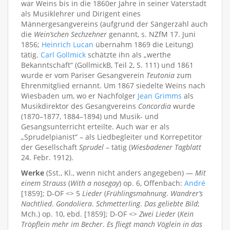
war Weins bis in die 1860er Jahre in seiner Vaterstadt
als Musiklehrer und Dirigent eines
Männergesangvereins (aufgrund der Sängerzahl auch
die
Wein’schen Sechzehner
genannt, s. NZfM 17. Juni
1856;
Heinrich Lucan
übernahm 1869 die Leitung)
tätig.
Carl Gollmick
schätzte ihn als „werthe
Bekanntschaft“ (GollmickB, Teil 2, S. 111) und 1861
wurde er vom Pariser Gesangverein
Teutonia
zum
Ehrenmitglied ernannt. Um 1867 siedelte Weins nach
Wiesbaden um, wo er Nachfolger
Jean Grimms
als
Musikdirektor des Gesangvereins
Concordia
wurde
(1870–1877, 1884–1894) und Musik- und
Gesangsunterricht erteilte. Auch war er als
„Sprudelpianist“ – als Liedbegleiter und Korrepetitor
der Gesellschaft
Sprudel
– tätig (
Wiesbadener Tagblatt
24. Febr. 1912).
Werke
(Sst., Kl., wenn nicht anders angegeben) —
Mit
einem Strauss
(
With a nosegay
) op. 6, Offenbach:
André
[1859]; D-OF <> 5
Lieder
(
Frühlingsmahnung
.
Wandrer’s
Nachtlied
.
Gondoliera
.
Schmetterling
.
Das geliebte Bild
;
Mch.) op. 10, ebd. [1859]; D-OF <>
Zwei Lieder
(
Kein
Tröpflein mehr im Becher
.
Es fliegt manch Vöglein in das