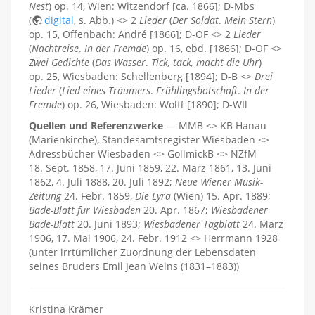
Nest
) op. 14, Wien: Witzendorf [ca. 1866]; D-Mbs
(
digital
, s. Abb.) <> 2
Lieder
(
Der Soldat
.
Mein Stern
)
op. 15, Offenbach: André [1866]; D-OF <> 2
Lieder
(
Nachtreise
.
In der Fremde
) op. 16, ebd. [1866]; D-OF <>
Zwei Gedichte
(
Das Wasser
.
Tick, tack, macht die Uhr
)
op. 25, Wiesbaden: Schellenberg [1894]; D-B <>
Drei
Lieder
(
Lied eines Träumers
.
Frühlingsbotschaft
.
In der
Fremde
) op. 26, Wiesbaden: Wolff [1890]; D-WIl
Quellen und Referenzwerke
— MMB <> KB Hanau
(Marienkirche), Standesamtsregister Wiesbaden <>
Adressbücher Wiesbaden <> GollmickB <> NZfM
18. Sept. 1858, 17. Juni 1859, 22. März 1861, 13. Juni
1862, 4. Juli 1888, 20. Juli 1892;
Neue Wiener Musik-
Zeitung
24. Febr. 1859,
Die Lyra
(Wien) 15. Apr. 1889;
Bade-Blatt für Wiesbaden
20. Apr. 1867;
Wiesbadener
Bade-Blatt
20. Juni 1893;
Wiesbadener Tagblatt
24. März
1906, 17. Mai 1906, 24. Febr. 1912 <> Herrmann 1928
(unter irrtümlicher Zuordnung der Lebensdaten
seines Bruders Emil Jean Weins (1831–1883))
Kristina Krämer