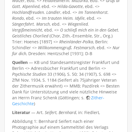
Walzer
, ebd. <>
Feldbleamerln. Mazurka
, ebd. <>
Grüß di
Gott. Alpenlied
, ebd. <>
Hilda-Gavotte
, ebd. <>
Hochlandfreuden. Ländler
, ebd. <>
Im Tannenhorst.
Rondo
, ebd. <>
Im trauten Heim. Idylle
, ebd. <>
Sängerfahrt. Marsch
, ebd. <>
Wiegenlied.
Vergißmeinnicht
, ebd. <>
O schließ mich ein in den Gebet.
Geistliches Chorlied
(Chor, Zith.-Ensemble, Str., Org.)
Trier: Hoenes [1897] <>
Rheinländer-Polka
, Berlin:
Schindler <>
Willkommensgruß. Festmarsch
, ebd. <>
Nur
für dich
, Dresden: Hentzschel [1931]; D-B
Quellen
— KB und Standesamtsregister Frankfurt und
Berlin <> Adressbücher Frankfurt und Berlin <>
Psychische Studien
33 (1906), S. 50; 34 (1907), S. 698 <>
ZfM Nov. 1934, S. 1184 (Seifert als 75jähriger Veteran
der Zithermusik erwähnt) <> MMB; Pazdírek <> Besten
Dank für Unterstützung und viele nützliche Hinweise
an Herrn Franz Schenk (Göttingen; s.
Zither-
Geschichte
)
Literatur
— Art.
Seifert, Bernhard
, in: FiedlerL
Abbildung 1: Bernhard Seifert nach einer
Photographie auf einem Sammeltitel des Verlags