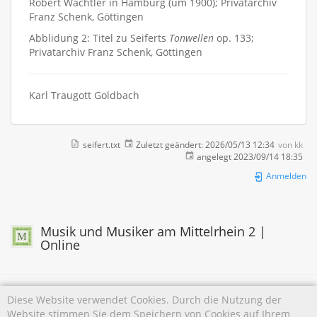
Robert Wächtler in Hamburg (um 1900); Privatarchiv
Franz Schenk, Göttingen
Abblidung 2: Titel zu Seiferts
Tonwellen
op. 133;
Privatarchiv Franz Schenk, Göttingen
Karl Traugott Goldbach
seifert.txt
Zuletzt geändert:
2026/05/13 12:34
von
kk
angelegt
2023/09/14 18:35
Anmelden
Musik und Musiker am Mittelrhein 2 |
Online
Diese Website verwendet Cookies. Durch die Nutzung der
Website stimmen Sie dem Speichern von Cookies auf Ihrem