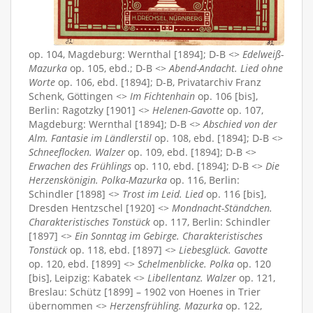
op. 104, Magdeburg: Wernthal [1894]; D-B <>
Edelweiß-
Mazurka
op. 105, ebd.; D-B <>
Abend-Andacht. Lied ohne
Worte
op. 106, ebd. [1894]; D-B, Privatarchiv Franz
Schenk, Göttingen <>
Im Fichtenhain
op. 106 [bis],
Berlin: Ragotzky [1901] <>
Helenen-Gavotte
op. 107,
Magdeburg: Wernthal [1894]; D-B <>
Abschied von der
Alm. Fantasie im Ländlerstil
op. 108, ebd. [1894]; D-B <>
Schneeflocken. Walzer
op. 109, ebd. [1894]; D-B <>
Erwachen des Frühlings
op. 110, ebd. [1894]; D-B <>
Die
Herzenskönigin. Polka-Mazurka
op. 116, Berlin:
Schindler [1898] <>
Trost im Leid. Lied
op. 116 [bis],
Dresden Hentzschel [1920] <>
Mondnacht-Ständchen.
Charakteristisches Tonstück
op. 117, Berlin: Schindler
[1897] <>
Ein Sonntag im Gebirge. Charakteristisches
Tonstück
op. 118, ebd. [1897] <>
Liebesglück. Gavotte
op. 120, ebd. [1899] <>
Schelmenblicke. Polka
op. 120
[bis], Leipzig: Kabatek <>
Libellentanz. Walzer
op. 121,
Breslau: Schütz [1899] – 1902 von Hoenes in Trier
übernommen <>
Herzensfrühling. Mazurka
op. 122,