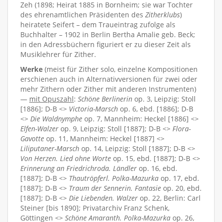
Zeh (1898; Heirat 1885 in Bornheim; sie war Tochter
des ehrenamtlichen Präsidenten des
Zitherklubs
)
heiratete Seifert – dem Traueintrag zufolge als
Buchhalter – 1902 in Berlin Bertha Amalie geb. Beck;
in den Adressbüchern figuriert er zu dieser Zeit als
Musiklehrer für Zither.
Werke
(meist für Zither solo, einzelne Kompositionen
erschienen auch in Alternativversionen für zwei oder
mehr Zithern oder Zither mit anderen Instrumenten)
—
mit Opuszahl
:
Schöne Berlinerin
op. 3, Leipzig: Stoll
[1886]; D-B <>
Victoria-Marsch
op. 6, ebd. [1886]; D-B
<>
Die Waldnymphe
op. 7, Mannheim: Heckel [1886] <>
Elfen-Walzer
op. 9, Leipzig: Stoll [1887]; D-B <>
Flora-
Gavotte
op. 11, Mannheim: Heckel [1887] <>
Liliputaner-Marsch
op. 14, Leipzig: Stoll [1887]; D-B <>
Von Herzen. Lied ohne Worte
op. 15, ebd. [1887]; D-B <>
Erinnerung an Friedrichroda. Ländler
op. 16, ebd.
[1887]; D-B <>
Thautröpferl. Polka-Mazurka
op. 17, ebd.
[1887]; D-B <>
Traum der Sennerin. Fantasie
op. 20, ebd.
[1887]; D-B <>
Die Liebenden. Walzer
op. 22, Berlin: Carl
Steiner [bis 1890]; Privatarchiv Franz Schenk,
Göttingen <>
Schöne Amaranth. Polka-Mazurka
op. 26,