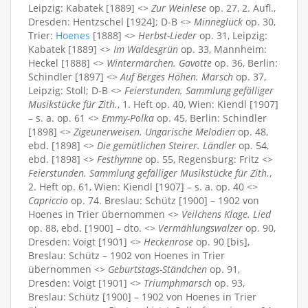
Leipzig: Kabatek [1889] <>
Zur Weinlese
op. 27, 2. Aufl.,
Dresden: Hentzschel [1924]; D-B <>
Minneglück
op. 30,
Trier:
Hoenes
[1888] <>
Herbst-Lieder
op. 31, Leipzig:
Kabatek [1889] <>
Im Waldesgrün
op. 33, Mannheim:
Heckel [1888] <>
Wintermärchen. Gavotte
op. 36, Berlin:
Schindler [1897] <>
Auf Berges Höhen. Marsch
op. 37,
Leipzig: Stoll; D-B <>
Feierstunden. Sammlung gefälliger
Musikstücke für Zith.
, 1. Heft op. 40, Wien: Kiendl [1907]
– s. a. op. 61 <>
Emmy-Polka
op. 45, Berlin: Schindler
[1898] <>
Zigeunerweisen. Ungarische Melodien
op. 48,
ebd. [1898] <>
Die gemütlichen Steirer. Ländler
op. 54,
ebd. [1898] <>
Festhymne
op. 55, Regensburg: Fritz <>
Feierstunden. Sammlung gefälliger Musikstücke für Zith.
,
2. Heft op. 61, Wien: Kiendl [1907] – s. a. op. 40 <>
Capriccio
op. 74. Breslau: Schütz [1900] – 1902 von
Hoenes in Trier übernommen <>
Veilchens Klage. Lied
op. 88, ebd. [1900] – dto. <>
Vermählungswalzer
op. 90,
Dresden: Voigt [1901] <>
Heckenrose
op. 90 [bis],
Breslau: Schütz – 1902 von Hoenes in Trier
übernommen <>
Geburtstags-Ständchen
op. 91,
Dresden: Voigt [1901] <>
Triumphmarsch
op. 93,
Breslau: Schütz [1900] – 1902 von Hoenes in Trier