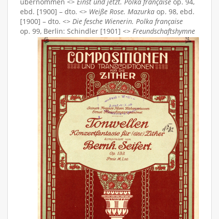
übernommen <>
Einst und jetzt. Polka française
op. 94,
ebd. [1900] – dto. <>
Weiße Rose. Mazurka
op. 98, ebd.
[1900] – dto. <>
Die fesche Wienerin. Polka française
op. 99, Berlin: Schindler [1901] <>
Freundschaftshymne