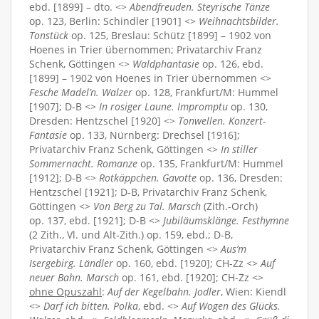
ebd. [1899] – dto. <>
Abendfreuden. Steyrische Tänze
op. 123, Berlin: Schindler [1901] <>
Weihnachtsbilder.
Tonstück
op. 125, Breslau: Schütz [1899] – 1902 von
Hoenes in Trier übernommen; Privatarchiv Franz
Schenk, Göttingen <>
Waldphantasie
op. 126, ebd.
[1899] – 1902 von Hoenes in Trier übernommen <>
Fesche Madel’n. Walzer
op. 128, Frankfurt/M: Hummel
[1907]; D-B <>
In rosiger Laune. Impromptu
op. 130,
Dresden: Hentzschel [1920] <>
Tonwellen. Konzert-
Fantasie
op. 133, Nürnberg: Drechsel [1916];
Privatarchiv Franz Schenk, Göttingen <>
In stiller
Sommernacht. Romanze
op. 135, Frankfurt/M: Hummel
[1912]; D-B <>
Rotkäppchen. Gavotte
op. 136, Dresden:
Hentzschel [1921]; D-B, Privatarchiv Franz Schenk,
Göttingen <>
Von Berg zu Tal. Marsch
(Zith.-Orch)
op. 137, ebd. [1921]; D-B <>
Jubiläumsklänge. Festhymne
(2 Zith., Vl. und Alt-Zith.) op. 159, ebd.; D-B,
Privatarchiv Franz Schenk, Göttingen <>
Aus’m
Isergebirg. Ländler
op. 160, ebd. [1920]; CH-Zz <>
Auf
neuer Bahn. Marsch
op. 161, ebd. [1920]; CH-Zz <>
ohne Opuszahl
:
Auf der Kegelbahn. Jodler
, Wien: Kiendl
<>
Darf ich bitten. Polka
, ebd. <>
Auf Wogen des Glücks.