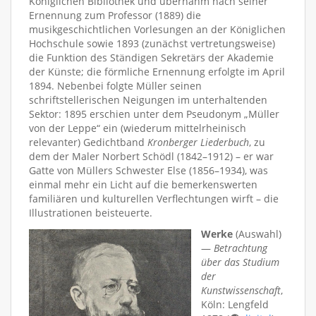
Königlichen Bibliothek und übernahm nach seiner
Ernennung zum Professor (1889) die
musikgeschichtlichen Vorlesungen an der Königlichen
Hochschule sowie 1893 (zunächst vertretungsweise)
die Funktion des Ständigen Sekretärs der Akademie
der Künste; die förmliche Ernennung erfolgte im April
1894. Nebenbei folgte Müller seinen
schriftstellerischen Neigungen im unterhaltenden
Sektor: 1895 erschien unter dem Pseudonym „Müller
von der Leppe“ ein (wiederum mittelrheinisch
relevanter) Gedichtband
Kronberger Liederbuch
, zu
dem der Maler Norbert Schödl (1842–1912) – er war
Gatte von Müllers Schwester Else (1856–1934), was
einmal mehr ein Licht auf die bemerkenswerten
familiären und kulturellen Verflechtungen wirft – die
Illustrationen beisteuerte.
Werke
(Auswahl)
—
Betrachtung
über das Studium
der
Kunstwissenschaft
,
Köln: Lengfeld