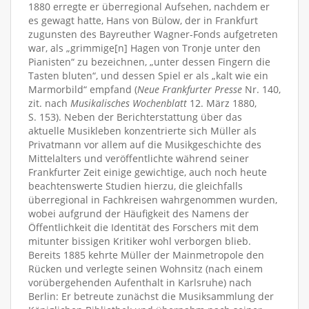
1880 erregte er überregional Aufsehen, nachdem er
es gewagt hatte, Hans von Bülow, der in Frankfurt
zugunsten des Bayreuther Wagner-Fonds aufgetreten
war, als „grimmige[n] Hagen von Tronje unter den
Pianisten“ zu bezeichnen, „unter dessen Fingern die
Tasten bluten“, und dessen Spiel er als „kalt wie ein
Marmorbild“ empfand (
Neue Frankfurter Presse
Nr. 140,
zit. nach
Musikalisches Wochenblatt
12. März 1880,
S. 153). Neben der Berichterstattung über das
aktuelle Musikleben konzentrierte sich Müller als
Privatmann vor allem auf die Musikgeschichte des
Mittelalters und veröffentlichte während seiner
Frankfurter Zeit einige gewichtige, auch noch heute
beachtenswerte Studien hierzu, die gleichfalls
überregional in Fachkreisen wahrgenommen wurden,
wobei aufgrund der Häufigkeit des Namens der
Öffentlichkeit die Identität des Forschers mit dem
mitunter bissigen Kritiker wohl verborgen blieb.
Bereits 1885 kehrte Müller der Mainmetropole den
Rücken und verlegte seinen Wohnsitz (nach einem
vorübergehenden Aufenthalt in Karlsruhe) nach
Berlin: Er betreute zunächst die Musiksammlung der