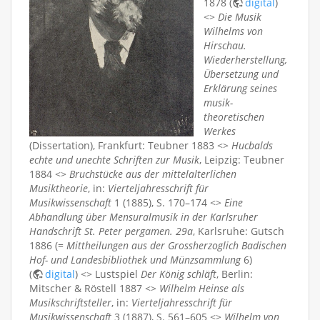
1878 (
digital
)
<>
Die Musik
Wilhelms von
Hirschau.
Wiederherstellung,
Übersetzung und
Erklärung seines
musik-
theoretischen
Werkes
(Dissertation), Frankfurt: Teubner 1883 <>
Hucbalds
echte und unechte Schriften zur Musik
, Leipzig: Teubner
1884 <>
Bruchstücke aus der mittelalterlichen
Musiktheorie
, in:
Vierteljahresschrift für
Musikwissenschaft
1 (1885), S. 170–174 <>
Eine
Abhandlung über Mensuralmusik in der Karlsruher
Handschrift St. Peter pergamen. 29a
, Karlsruhe: Gutsch
1886 (=
Mittheilungen aus der Grossherzoglich Badischen
Hof- und Landesbibliothek und Münzsammlung
6)
(
digital
) <> Lustspiel
Der König schläft
, Berlin:
Mitscher & Röstell 1887 <>
Wilhelm Heinse als
Musikschriftsteller
, in:
Vierteljahresschrift für
Musikwissenschaft
3 (1887), S. 561–605 <>
Wilhelm von