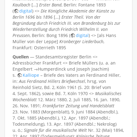
Kaulbach
[…]
Erster Band
, Berlin: Fontane 1893
(
digital
) <>
Die Königliche Akademie der Künste zu
Berlin 1696 bis 1896
[…]
Erster Theil. Von der
Begründung durch Friedrich III. von Brandenburg bis zur
Wiederherstellung durch Friedrich Wilhelm II. von
Preussen
, Berlin: Bong 1896 (
digital
) <> [als Hans
Müller von der Leppe]
Kronberger Liederbuch
,
Frankfurt: Osterrieth 1895
Quellen
— Standesamtsregister Berlin <>
Adressbücher Frankfurt <> Briefe Müllers (u. a. an
Engelbert →Humperdinck und Joseph Joachim)
s.
Kalliope
– Briefe des Vaters an Ferdinand Hiller,
in:
Aus Ferdinand Hillers Briefwechsel
, hrsg. von
Reinhold Sietz, Bd. 2, Köln 1961 (S. 20: Brief vom
4. Sept. 1862), sowie Bd. 7, Köln 1970 <>
Musikalisches
Wochenblatt
12. März 1880, 2. Juli 1885, 16. Jan. 1890,
26. Nov. 1891;
Frankfurter Zeitung und Handelsblatt
23. Nov. 1883 (Morgenblatt), 9. Juni 1884 (Abendbl.),
7. Okt. 1885 (Abendbl.), 12. Apr. 1897 (Abendbl.;
Todesmeldung), 13. Apr. 1897 (Abendbl.; Nekrolog)
u. ö.;
Signale für die musikalische Welt
Nr. 32 (Mai) 1894,
22. Apr. 1897 (Todesmeldung);
Kölnische Zeitung