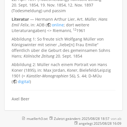
20. Sept. 1854, 19. Nov. 1854, 12. Nov. 1897
(Todesmeldung) und passim
Literatur
— Hermann Arthur Lier, Art.
Müller, Hans
Emil Felix
, in: ADB (
online
; dort weitere
12
Literaturangaben) <> RiemannL
1961
Abbildung 1: So freute sich Wolfgang Müller von
Königswinter mit seiner „liebe[n] Frau Emilie“
öffentlich über die Geburt des gemeinsamen Sohns
Hans;
Kölnische Zeitung
20. Sept. 1854
Abbildung 2: Müller nach einem Portrait von Hans
Koner (1895), in: Max Jordan,
Koner
, Bielefeld/Leipzig
1901 (=
Künstler-Monographien
56), S. 44; D-MÜu
(
digital
)
Axel Beer
muellerh3.txt
Zuletzt geändert:
2025/08/28 18:57
von
ab
angelegt
2025/08/28 16:09