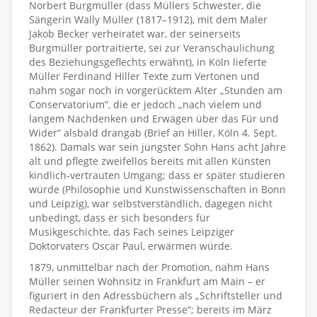
Norbert Burgmüller (dass Müllers Schwester, die
Sängerin Wally Müller (1817–1912), mit dem Maler
Jakob Becker verheiratet war, der seinerseits
Burgmüller portraitierte, sei zur Veranschaulichung
des Beziehungsgeflechts erwähnt), in Köln lieferte
Müller Ferdinand Hiller Texte zum Vertonen und
nahm sogar noch in vorgerücktem Alter „Stunden am
Conservatorium“, die er jedoch „nach vielem und
langem Nachdenken und Erwägen über das Für und
Wider“ alsbald drangab (Brief an Hiller, Köln 4. Sept.
1862). Damals war sein jüngster Sohn Hans acht Jahre
alt und pflegte zweifellos bereits mit allen Künsten
kindlich-vertrauten Umgang; dass er später studieren
würde (Philosophie und Kunstwissenschaften in Bonn
und Leipzig), war selbstverständlich, dagegen nicht
unbedingt, dass er sich besonders für
Musikgeschichte, das Fach seines Leipziger
Doktorvaters Oscar Paul, erwärmen würde.
1879, unmittelbar nach der Promotion, nahm Hans
Müller seinen Wohnsitz in Frankfurt am Main – er
figuriert in den Adressbüchern als „Schriftsteller und
Redacteur der Frankfurter Presse“; bereits im März