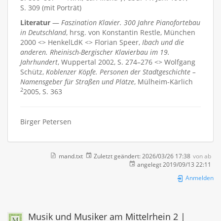
S. 309 (mit Porträt)
Literatur
—
Faszination Klavier. 300 Jahre Pianofortebau
in Deutschland
, hrsg. von Konstantin Restle, München
2000 <> HenkelLdK <> Florian Speer,
Ibach und die
anderen. Rheinisch-Bergischer Klavierbau im 19.
Jahrhundert
, Wuppertal 2002, S. 274–276 <> Wolfgang
Schütz,
Koblenzer Köpfe. Personen der Stadtgeschichte –
Namensgeber für Straßen und Plätze
, Mülheim-Kärlich
2
2005, S. 363
Birger Petersen
mand.txt
Zuletzt geändert:
2026/03/26 17:38
von
ab
angelegt
2019/09/13 22:11
Anmelden
Musik und Musiker am Mittelrhein 2 |