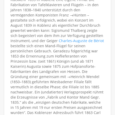
Fabrikation von Tafelklavieren und Flügeln – in den
Jahren 1838–1840 unterstützt durch den
vermögenden Komponisten Franz →Hünten –
gestaltete sich erfolgreich, wobei ein Konzert im
August 1839 in Koblenz als eigentlicher Durchbruch
gewertet werden kann: Sigismund Thalberg zeigte
sich begeistert von dem ihm zur Verfügung gestellten
Instrument, und der Geiger
Charles-Auguste de Bériot
bestellte sich einen Mand-Flügel für seinen
persönlichen Gebrauch. Geradezu folgerichtig war
1853 die Ernennung zum Hoflieferanten von
Prinzessin bzw. (seit 1861) Königin (und ab 1871
Kaiserin) Augusta sowie 1875 zum Hofpianoforte-
Fabrikanten des Landgrafen von Hessen. Die
Gründung einer gemeinsam mit →Heinrich Wendel
(1850–1883) geführten Wiesbadener Filiale fällt
vermutlich in dieselbe Phase; die Filiale ist bis 1885
nachweisbar. Ein (undatierter) Verlagsprospekt rühmt
die Erzeugnisse von „Fabrik und Kontor Mand Gegr.
1835.“ als die „einzigen deutschen Fabrikate, welche
in 15 Jahren mit 19 nur ersten Preisen ausgezeichnet
wurden“. Das Koblenzer Adressbuch führt 1863 Carl