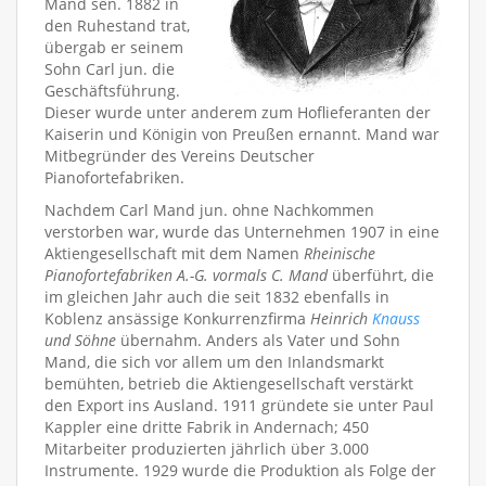
Mand sen. 1882 in
den Ruhestand trat,
übergab er seinem
Sohn Carl jun. die
Geschäftsführung.
Dieser wurde unter anderem zum Hoflieferanten der
Kaiserin und Königin von Preußen ernannt. Mand war
Mitbegründer des Vereins Deutscher
Pianofortefabriken.
Nachdem Carl Mand jun. ohne Nachkommen
verstorben war, wurde das Unternehmen 1907 in eine
Aktiengesellschaft mit dem Namen
Rheinische
Pianofortefabriken A.-G. vormals C. Mand
überführt, die
im gleichen Jahr auch die seit 1832 ebenfalls in
Koblenz ansässige Konkurrenzfirma
Heinrich
Knauss
und Söhne
übernahm. Anders als Vater und Sohn
Mand, die sich vor allem um den Inlandsmarkt
bemühten, betrieb die Aktiengesellschaft verstärkt
den Export ins Ausland. 1911 gründete sie unter Paul
Kappler eine dritte Fabrik in Andernach; 450
Mitarbeiter produzierten jährlich über 3.000
Instrumente. 1929 wurde die Produktion als Folge der