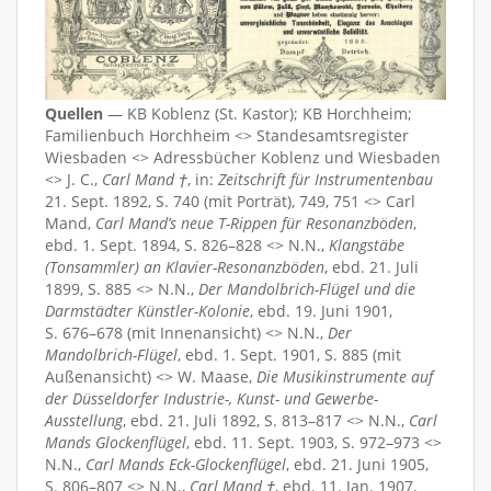
Quellen
— KB Koblenz (St. Kastor); KB Horchheim;
Familienbuch Horchheim <> Standesamtsregister
Wiesbaden <> Adressbücher Koblenz und Wiesbaden
<> J. C.,
Carl Mand †
, in:
Zeitschrift für Instrumentenbau
21. Sept. 1892, S. 740 (mit Porträt), 749, 751 <> Carl
Mand,
Carl Mand’s neue T-Rippen für Resonanzböden
,
ebd. 1. Sept. 1894, S. 826–828 <> N.N.,
Klangstäbe
(Tonsammler) an Klavier-Resonanzböden
, ebd. 21. Juli
1899, S. 885 <> N.N.,
Der Mandolbrich-Flügel und die
Darmstädter Künstler-Kolonie
, ebd. 19. Juni 1901,
S. 676–678 (mit Innenansicht) <> N.N.,
Der
Mandolbrich-Flügel
, ebd. 1. Sept. 1901, S. 885 (mit
Außenansicht) <> W. Maase,
Die Musikinstrumente auf
der Düsseldorfer Industrie-, Kunst- und Gewerbe-
Ausstellung
, ebd. 21. Juli 1892, S. 813–817 <> N.N.,
Carl
Mands Glockenflügel
, ebd. 11. Sept. 1903, S. 972–973 <>
N.N.,
Carl Mands Eck-Glockenflügel
, ebd. 21. Juni 1905,
S. 806–807 <> N.N.,
Carl Mand †
, ebd. 11. Jan. 1907,