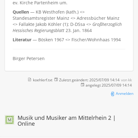
ev. Kirche Partenheim um.
Quellen
— KB Westhofen (kath.) <>
Standesamtsregister Mainz <> Adressbücher Mainz
<> Fallakte Jakob Köhler (1); D-DSsa <>
Großherzoglich
Hessisches Regierungsblatt
23. Jan. 1864
Literatur
— Bösken 1967 <> Fischer/Wohnhaas 1994
Birger Petersen
koehlerf.txt
Zuletzt geändert:
2025/07/09 14:14
von
kk
angelegt
2025/07/09 14:14
Anmelden
Musik und Musiker am Mittelrhein 2 |
Online