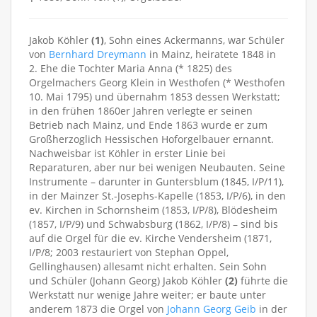
Jakob Köhler
(1)
, Sohn eines Ackermanns, war Schüler
von
Bernhard Dreymann
in Mainz, heiratete 1848 in
2. Ehe die Tochter Maria Anna (* 1825) des
Orgelmachers Georg Klein in Westhofen (* Westhofen
10. Mai 1795) und übernahm 1853 dessen Werkstatt;
in den frühen 1860er Jahren verlegte er seinen
Betrieb nach Mainz, und Ende 1863 wurde er zum
Großherzoglich Hessischen Hoforgelbauer ernannt.
Nachweisbar ist Köhler in erster Linie bei
Reparaturen, aber nur bei wenigen Neubauten. Seine
Instrumente – darunter in Guntersblum (1845, I/P/11),
in der Mainzer St.-Josephs-Kapelle (1853, I/P/6), in den
ev. Kirchen in Schornsheim (1853, I/P/8), Blödesheim
(1857, I/P/9) und Schwabsburg (1862, I/P/8) – sind bis
auf die Orgel für die ev. Kirche Vendersheim (1871,
I/P/8; 2003 restauriert von Stephan Oppel,
Gellinghausen) allesamt nicht erhalten. Sein Sohn
und Schüler (Johann Georg) Jakob Köhler
(2)
führte die
Werkstatt nur wenige Jahre weiter; er baute unter
anderem 1873 die Orgel von
Johann Georg Geib
in der