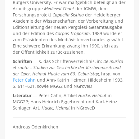
Rutgers University. Er war maßgeblich beteiligt an der
Arbeitsgruppe
Medieval Chant
der IGMW, dem
Forschungsprojekt
Cappella Sistina
der Heidelberger
Akademie der Wissenschaften, der Vorbereitung und
Editionsleitung der neuen Pergolesi-Gesamtausgabe
und der Edition des
Corpus Troporum
. 1989 wurde er
zum Präsidenten des Mediävistenverbandes gewählt.
Eine schwere Erkrankung zwang ihn 1990, sich aus
der Öffentlichkeit zurückzuziehen.
Schriften
— s. das Schriftenverzeichnis, in:
De musica
et cantu – Studien zur Geschichte der Kirchenmusik und
der Oper, Helmut Hucke zum 60. Geburtstag
, hrsg. von
Peter Cahn
und Ann-Katrin Heimer, Hildesheim 1993,
S. 611–621, sowie MGG2 und NGroveD
Literatur
— Peter Cahn, Artikel
Hucke, Helmut
in
MGG2P; Hans Heinrich Eggebrecht und Karl-Heinz
Schlager, Art.
Hucke, Helmut
in NGroveD
Andreas Odenkirchen