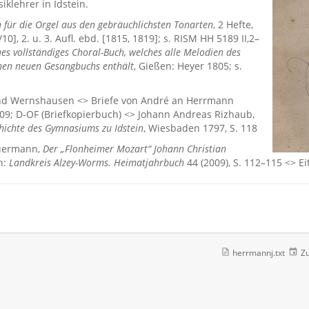
klehrer in Idstein.
n für die Orgel aus den gebräuchlichsten Tonarten
, 2 Hefte,
10], 2. u. 3. Aufl. ebd. [1815, 1819]; s. RISM HH 5189 II,2–
es vollständiges Choral-Buch, welches alle Melodien des
chen neuen Gesangbuchs enthält
, Gießen: Heyer 1805; s.
nd Wernshausen <> Briefe von André an Herrmann
809; D-OF (Briefkopierbuch) <> Johann Andreas Rizhaub,
hichte des Gymnasiums zu Idstein
, Wiesbaden 1797, S. 118
uermann,
Der „Flonheimer Mozart“ Johann Christian
in:
Landkreis Alzey-Worms. Heimatjahrbuch
44 (2009), S. 112–115 <> E
herrmannj.txt
Zu