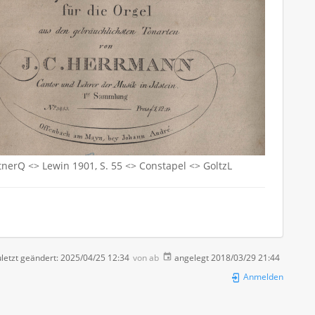
itnerQ <> Lewin 1901, S. 55 <> Constapel <> GoltzL
letzt geändert:
2025/04/25 12:34
von
ab
angelegt
2018/03/29 21:44
Anmelden