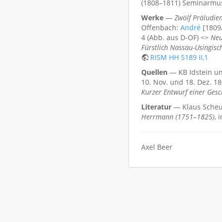
(1808–1811) Seminarmusi
Werke
—
Zwölf Präludie
Offenbach:
André
[1809/
4 (Abb. aus D-OF) <>
Neu
Fürstlich Nassau-Usingis
RISM HH 5189 II,1
Quellen
— KB Idstein u
10. Nov. und 18. Dez. 1
Kurzer Entwurf einer Gesc
Literatur
— Klaus Sche
Herrmann (1751–1825)
, 
Axel Beer