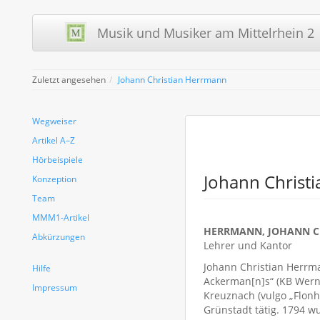
Musik und Musiker am Mittelrhein 2 
Zuletzt angesehen
Johann Christian Herrmann
Wegweiser
Artikel A–Z
Hörbeispiele
Johann Christ
Konzeption
Team
MMM1-Artikel
HERRMANN, JOHANN C
Abkürzungen
Lehrer und Kantor
Johann Christian Herr
Hilfe
Ackerman[n]s“ (KB Werns
Impressum
Kreuznach (vulgo „Flonh
Grünstadt tätig. 1794 w