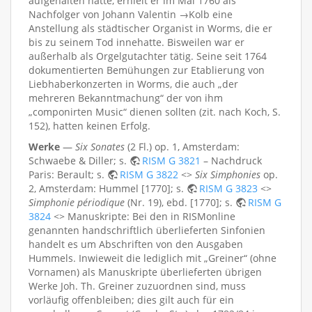
aufgehalten hatte, erhielt er im Mai 1760 als
Nachfolger von Johann Valentin →Kolb eine
Anstellung als städtischer Organist in Worms, die er
bis zu seinem Tod innehatte. Bisweilen war er
außerhalb als Orgelgutachter tätig. Seine seit 1764
dokumentierten Bemühungen zur Etablierung von
Liebhaberkonzerten in Worms, die auch „der
mehreren Bekanntmachung“ der von ihm
„componirten Music“ dienen sollten (zit. nach Koch, S.
152), hatten keinen Erfolg.
Werke
—
Six Sonates
(2 Fl.) op. 1, Amsterdam:
Schwaebe & Diller; s.
RISM G 3821
– Nachdruck
Paris: Berault; s.
RISM G 3822
<>
Six Simphonies
op.
2, Amsterdam: Hummel [1770]; s.
RISM G 3823
<>
Simphonie périodique
(Nr. 19), ebd. [1770]; s.
RISM G
3824
<> Manuskripte: Bei den in RISMonline
genannten handschriftlich überlieferten Sinfonien
handelt es um Abschriften von den Ausgaben
Hummels. Inwieweit die lediglich mit „Greiner“ (ohne
Vornamen) als Manuskripte überlieferten übrigen
Werke Joh. Th. Greiner zuzuordnen sind, muss
vorläufig offenbleiben; dies gilt auch für ein