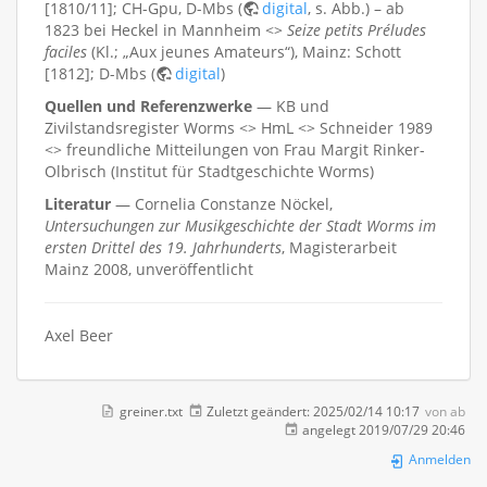
[1810/11]; CH-Gpu, D-Mbs (
digital
, s. Abb.) – ab
1823 bei Heckel in Mannheim <>
Seize petits Préludes
faciles
(Kl.; „Aux jeunes Amateurs“), Mainz: Schott
[1812]; D-Mbs (
digital
)
Quellen und Referenzwerke
— KB und
Zivilstandsregister Worms <> HmL <> Schneider 1989
<> freundliche Mitteilungen von Frau Margit Rinker-
Olbrisch (Institut für Stadtgeschichte Worms)
Literatur
— Cornelia Constanze Nöckel,
Untersuchungen zur Musikgeschichte der Stadt Worms im
ersten Drittel des 19. Jahrhunderts
, Magisterarbeit
Mainz 2008, unveröffentlicht
Axel Beer
greiner.txt
Zuletzt geändert:
2025/02/14 10:17
von
ab
angelegt
2019/07/29 20:46
Anmelden