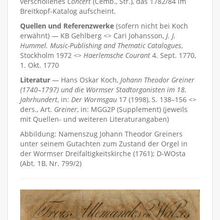
verschollenes
Concert
(Cemb., Str.), das 1782/84 im
Breitkopf-Katalog aufscheint.
Quellen und Referenzwerke
(sofern nicht bei Koch
erwähnt) — KB Gehlberg <> Cari Johansson,
J. J.
Hummel. Music-Publishing and Thematic Catalogues
,
Stockholm 1972 <>
Haerlemsche Courant
4. Sept. 1770,
1. Okt. 1770
Literatur
— Hans Oskar Koch,
Johann Theodor Greiner
(1740–1797) und die Wormser Stadtorganisten im 18.
Jahrhundert
, in:
Der Wormsgau
17 (1998), S. 138–156 <>
ders., Art.
Greiner
, in: MGG2P (Supplement) (jeweils
mit Quellen- und weiteren Literaturangaben)
Abbildung: Namenszug Johann Theodor Greiners
unter seinem Gutachten zum Zustand der Orgel in
der Wormser Dreifaltigkeitskirche (1761); D-WOsta
(Abt. 1B, Nr. 799/2)