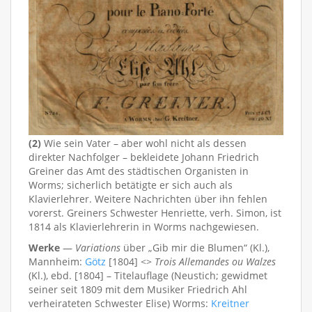
(2)
Wie sein Vater – aber wohl nicht als dessen
direkter Nachfolger – bekleidete Johann Friedrich
Greiner das Amt des städtischen Organisten in
Worms; sicherlich betätigte er sich auch als
Klavierlehrer. Weitere Nachrichten über ihn fehlen
vorerst. Greiners Schwester Henriette, verh. Simon, ist
1814 als Klavierlehrerin in Worms nachgewiesen.
Werke
—
Variations
über „Gib mir die Blumen“ (Kl.),
Mannheim:
Götz
[1804] <>
Trois Allemandes ou Walzes
(Kl.), ebd. [1804] – Titelauflage (Neustich; gewidmet
seiner seit 1809 mit dem Musiker Friedrich Ahl
verheirateten Schwester Elise) Worms:
Kreitner