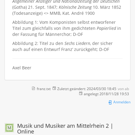
Allgemeiner Anzeiger und Nationalzeitung der Deutschen
(Gotha) 21. Sept. 1847;
Kölnische Zeitung
10. März 1852
(Todesanzeige) <> MMB, Kat. André 1900
Abbildung 1: Vom Komponisten selbst entworfener
Titel zum gleichfalls von ihm gedichteten
Papierlied
in
der Fassung für Männerchor; D-OF
Abbildung 2: Titel zu den
Sechs Liedern
, der sicher
auch auf einen Entwurf Franz’ zurückgeht; D-OF
Axel Beer
franz.txt
Zuletzt geändert:
2024/03/30 18:45
von
ab
angelegt
2018/11/28 19:53
Anmelden
Musik und Musiker am Mittelrhein 2 |
Online