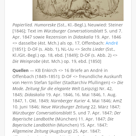
Papierlied. Humoreske
(Sst., Kl.-Begl.), Neuwied: Steiner
[1846]; Text im
Würzburger Conversationsblatt
5. und 7.
Apr. 1847 sowie Rezension in
Didaskalia
19. Apr. 1846
<> dasselbe (4st. Mch.) als op. 17, Offenbach:
André
[1851]; D-OF (s. Abb. 1), NL-Uu <>
Sechs Lieder
(Sst.,
Kl./Git.-Begl.) op. 18, ebd. [1849]; D-OF (s. Abb. 2) <>
Die Weinprobe
(4st. Mch.) op. 19, ebd. [1850]
Quellen
— KB Enkirch <> 16 Briefe an André in
Offenbach (1849–1851); D-OF <> freundliche Auskunft
von Herrn Stefan Spiller (Stadtarchiv Pfullingen) <>
Die
Mode. Zeitung für die elegante Welt
(Leipzig) Nr. 42,
1845;
Didaskalia
19. Apr. 1846, 16. Mai 1846, 1. Aug.
1847, 1. Okt. 1849;
Nürnberger Kurier
4. Mai 1846; AmZ
10. Juni 1846;
Neue Würzburger Zeitung
22. März 1847;
Würzburger Conversationsblatt
5. und 7. Apr. 1847;
Der
Bayerische Landbothe
(München) 11. Apr. 1847;
Die
Bayerische Landböthin
(München) 15. Apr. 1847;
Allgemeine Zeitung
(Augsburg) 25. Apr. 1847;