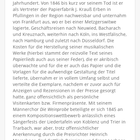
Jahrhundert. Von 1846 bis kurz vor seinem Tod ist er
als Vertreter der Papierfabrik J. Krauß Erben in
Pfullingen in der Region nachweisbar und unternahm
von Frankfurt aus, wo er bei einer Metzgerswitwe
logierte, Geschäftsreisen nach Neuwied, Bacharach
und Kreuznach, weiterhin nach Köln, ins Westfälische,
nach Hamburg und zuletzt nach Düsseldorf. Die
Kosten für die Herstellung seiner musikalischen
Werke (hierbei stammt der reizvolle Text seines
Papierlieds
auch aus seiner Feder), die er akribisch
überwachte und für die er auch das Papier und die
Vorlagen für die aufwendige Gestaltung der Titel
lieferte, übernahm er in vollem Umfang selbst und
verteilte die Exemplare, nachdem er zuvor auch für
Anzeigen und Rezensionen in der Presse gesorgt
hatte, ganz offensichtlich als persönliche
Visitenkarten bzw. Firmenpräsente. Mit seinem
Männerchor
Die Weinprobe
beteiligte er sich 1845 an
einem Kompositionswettbewerb anlässlich eines
Sängerfests der Liedertafeln von Koblenz und Trier in
Trarbach, war aber, trotz offensichtlicher
Anerkennung durch die Preisrichter Heinrich