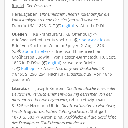
Rüpfel
:
Der Deserteur
Herausgaben
:
Einheimischer Theater-Kalender für die
kunstsinnigen Freunde der hiesigen Volks-Bühne
,
Frankfurt/M. 1828; D-F (
digital
, s. Abb. 1), D-Dl
Quellen
— KB Frankfurt/M., KB Offenburg <>
Briefwechsel mit Louis Spohr (s.
Spohr-Briefe
) <>
Brief von Spohr an Wilhelm Speyer, 2. Aug. 1826
(s.
Spohr-Briefe
) <> Brief von Ellmenreich an
Großherzog Ludwig I. von Hessen-Darmstadt, 10. Sept.
1826 in D-DSsa (
digital
) <> weitere Briefe
s.
Kalliope
<>
Neuer Nekrolog der Deutschen
23
(1845), S. 250–254 (Nachruf);
Didaskalia
29. Apr. 1845
(Nachruf)
Literatur
— Joseph Kehrein,
Die Dramatische Poesie der
Deutschen. Versuch einer Entwicklung derselben von der
ältesten Zeit bis zur Gegenwart
, Bd. 1, Leipzig 1840,
S. 326 <> Hermann Uhde,
Das Stadttheater zu Hamburg.
Ein Beitrag zur deutschen Culturgeschichte
, Stuttgart
1879, S. 583 <> Anton Bing,
Rückblicke auf die Geschichte
des Frankfurter Stadttheaters von dessen