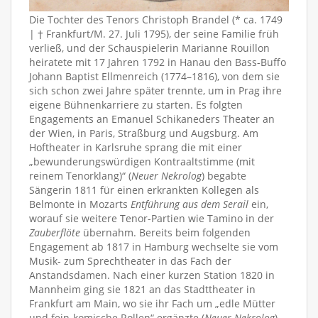
Die Tochter des Tenors Christoph Brandel (* ca. 1749
| † Frankfurt/M. 27. Juli 1795), der seine Familie früh
verließ, und der Schauspielerin Marianne Rouillon
heiratete mit 17 Jahren 1792 in Hanau den Bass-Buffo
Johann Baptist Ellmenreich (1774–1816), von dem sie
sich schon zwei Jahre später trennte, um in Prag ihre
eigene Bühnenkarriere zu starten. Es folgten
Engagements an Emanuel Schikaneders Theater an
der Wien, in Paris, Straßburg und Augsburg. Am
Hoftheater in Karlsruhe sprang die mit einer
„bewunderungswürdigen Kontraaltstimme (mit
reinem Tenorklang)“ (
Neuer Nekrolog
) begabte
Sängerin 1811 für einen erkrankten Kollegen als
Belmonte in Mozarts
Entführung aus dem Serail
ein,
worauf sie weitere Tenor-Partien wie Tamino in der
Zauberflöte
übernahm. Bereits beim folgenden
Engagement ab 1817 in Hamburg wechselte sie vom
Musik- zum Sprechtheater in das Fach der
Anstandsdamen. Nach einer kurzen Station 1820 in
Mannheim ging sie 1821 an das Stadttheater in
Frankfurt am Main, wo sie ihr Fach um „edle Mütter
und fein-komische Rollen“ ergänzte (
Neuer Nekrolog
).