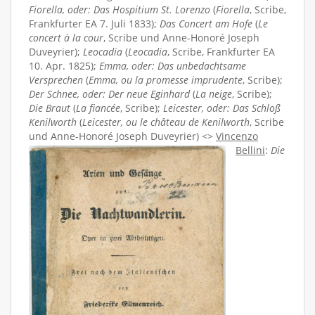
Fiorella, oder: Das Hospitium St. Lorenzo
(
Fiorella
, Scribe,
Frankfurter EA 7. Juli 1833);
Das Concert am Hofe
(
Le
concert à la cour
, Scribe und Anne-Honoré Joseph
Duveyrier);
Leocadia
(
Leocadia
, Scribe, Frankfurter EA
10. Apr. 1825);
Emma, oder: Das unbedachtsame
Versprechen
(
Emma, ou la promesse imprudente
, Scribe);
Der Schnee, oder: Der neue Eginhard
(
La neige
, Scribe);
Die Braut
(
La fiancée
, Scribe);
Leicester, oder: Das Schloß
Kenilworth
(
Leicester, ou le château de Kenilworth
, Scribe
und Anne-Honoré Joseph Duveyrier) <>
Vincenzo
Bellini
:
Die