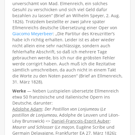
unverschämt von Mad. Elmenreich, ein solches
Gesuhl zu verschicken und sich viel Geld dafür
bezahlen zu lassen“ (Brief an Wilhelm Speyer, 2. Aug.
1826). Trotzdem bestellte er zwei Jahre später
Ellmenreichs deutsche Übersetzung einer Oper von
Giacomo Meyerbeer
: „Die Partitur des Kreuzritter’s
habe ich richtig erhalten. Leider ist es aber wieder
nicht allein eine sehr nachlässige, sondern auch
fehlerhafte Abschrift, so daß ich mehrere Tage
gebrauchen werde, bis ich nur die gröbsten Fehler
werde corrigirt haben. Auch muß ich die Rezitative
sämtlich umschreiben, da auch nicht in einem Takt
die Worte zu den Noten passen“ (Brief an Ellmenreich,
31. März 1828).
Werke
— Neben Lustspielen übersetzte Ellmenreich
etwa 50 französische und italienische Opern ins
Deutsche, darunter:
Adolphe Adam
:
Der Postillon von Lonjumeau
(
Le
postillon de Lonjumeau
, Adolphe de Leuven und Léon-
Lévy Brunswick) <>
Daniel-François-Esprit Auber
:
Maurer und Schlosser
(
Le maçon
, Eugène Scribe und
Germain Delavaigne, Frankfurter EA 27. März 1826);