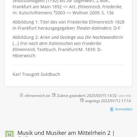
Selbstständigkeit (1792) bis zur Gegenwart
, 2 Bde.,
Frankfurt am Main 1892 <> Art.
Ellmenreich, Friederike
,
4
in: Kutsch/Riemens
2003 <> Wollner 2009, S. 136
Abbildung 1: Titel des von Friederike Ellmenreich 1828
in Frankfurt herausgegegeben
Theater-Kalenders
; D-F
Abbildung 2:
Arien und Gesänge aus Die Nachtwandlerin
[…]
Frei nach dem Italienischen von Friederike
Ellmenreich
, Textbuch, Frankfurt/M. 1839; D-
Hbierwisch
Karl Traugott Goldbach
ellmenreich.txt
Zuletzt geändert:
2025/03/15 14:32
von
mb
angelegt
2022/01/12 17:14
Anmelden
Musik und Musiker am Mittelrhein 2 |