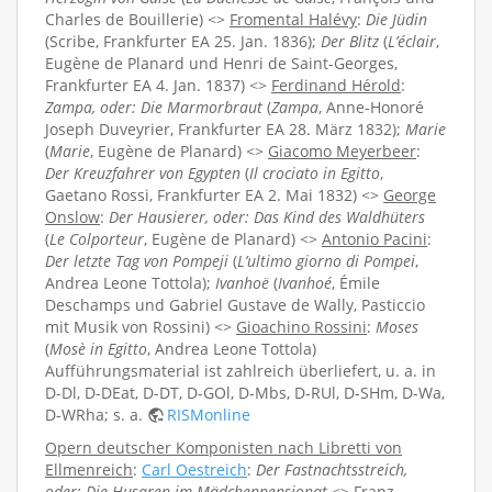
Charles de Bouillerie) <>
Fromental Halévy
:
Die Jüdin
(Scribe, Frankfurter EA 25. Jan. 1836);
Der Blitz
(
L’éclair
,
Eugène de Planard und Henri de Saint-Georges,
Frankfurter EA 4. Jan. 1837) <>
Ferdinand Hérold
:
Zampa, oder: Die Marmorbraut
(
Zampa
, Anne-Honoré
Joseph Duveyrier, Frankfurter EA 28. März 1832);
Marie
(
Marie
, Eugène de Planard) <>
Giacomo Meyerbeer
:
Der Kreuzfahrer von Egypten
(
Il crociato in Egitto
,
Gaetano Rossi, Frankfurter EA 2. Mai 1832) <>
George
Onslow
:
Der Hausierer, oder: Das Kind des Waldhüters
(
Le Colporteur
, Eugène de Planard) <>
Antonio Pacini
:
Der letzte Tag von Pompeji
(
L’ultimo giorno di Pompei
,
Andrea Leone Tottola);
Ivanhoë
(
Ivanhoé
, Émile
Deschamps und Gabriel Gustave de Wally, Pasticcio
mit Musik von Rossini) <>
Gioachino Rossini
:
Moses
(
Mosè in Egitto
, Andrea Leone Tottola)
Aufführungsmaterial ist zahlreich überliefert, u. a. in
D-Dl, D-DEat, D-DT, D-GOl, D-Mbs, D-RUl, D-SHm, D-Wa,
D-WRha; s. a.
RISMonline
Opern deutscher Komponisten nach Libretti von
Ellmenreich
:
Carl Oestreich
:
Der Fastnachtsstreich,
oder: Die Husaren im Mädchenpensionat
<>
Franz