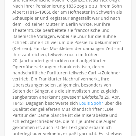
Nach ihrer Pensionierung 1836 zog sie zu ihrem Sohn
Albert (1816–1905), der am Hoftheater in Schwerin als
Schauspieler und Regisseur angestellt war und nach
dem Tod seiner Mutter in Berlin wirkte. Für ihre
Theaterstücke bearbeitete sie französische und
italienische Vorlagen, wobei sie „nur für die Bühne
schrieb, ohne sich viel um die Poesie zu bekümmern“
(Kehrein). Für das Musikleben der damaligen Zeit sind
ihre zahlreichen, teilweise noch im frühen
20. Jahrhundert gedruckten und aufgeführten
Opernübersetzungen charakteristisch, deren
handschriftliche Partituren teilweise Carl →Zulehner
vertrieb. Ein Frankfurter Nachruf vermerkt, ihre
Übersetzungen seien „allgemein, besonders von
Seiten der Sänger, als die sinnvollsten und zugleich
sangbarsten anerkannt gewesen“ (
Didaskalia
29. Apr.
1845). Dagegen beschwerte sich
Louis Spohr
über die
Qualität der gelieferten Musikhandschriften: „Die
Partitur der Dame blanche ist die miserabelste und
schlechtgeschriebenste, die mir je unter die Augen
gekommen ist, auch ist der Text ganz erbärmlich
unterlegt oder vielmehr, er paßt garnicht. Es ist etwas