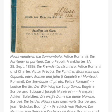
Nachtwandlerin
(
La Sonnambula
, Felice Romani);
Die
Puritaner
(
Il puritani
, Carlo Pepoli, Frankfurter EA
25. Sept. 1836);
Die Fremde
(
La straniera
, Felice Romani
und Charles Victor Prévôt);
Die Familien Montecchi und
Capuleti, oder: Romeo und Julia
(
I Capuleti e i Montecci
,
Romani);
Der Seeräuber
(
Il pirata
, Felice Romani) <>
Louise Bertin
:
Der Wär-Wolf
(
Le Loup-Garou
, Eugène
Scribe und Edouard-Joseph Mazères) <>
François-
Adrien Boïeldieu
:
Die weiße Dame
(
La dame blanche
,
Scribe);
Die beiden Nächte
(
Les deux nuits
, Scribe und
Jean Nicholas Bouilly) <>
Friedrich von Flotow
:
Die
Herzogin von Guise
(
La Duchesse de Guise
, François und