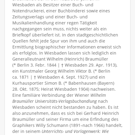
Wiesbaden als Besitzer einer Buch- und
Notendruckerei, einer Buchbinderei sowie eines
Zeitungsverlags und einer Buch- und
Musikalienhandlung einer regen Tätigkeit
nachgegangen sein muss, nichts weiter als ein
Briefkopf überliefert ist. In den stadtgeschichtlichen
Quellen fehlt jede Spur von ihm und auch die
Ermittlung biographischer Informationen erweist sich
als erfolglos. In Wiesbaden lassen sich lediglich ein
Generalleutnant Wilhelm (Heinrich) Braumüller
(* Berlin 3. Febr. 1844 | † Wiesbaden 29. Apr. 1913),
ein Kunstmaler Georg Wilhelm Viktor B. (* Berlin
ca. 1871 | † Wiesbaden 4. Sept. 1927) und ein
Kurhausportier Simon B. (* Babenhausen (Bayern)
28. Okt. 1875; Heirat Wiesbaden 1904) nachweisen.
Eine familiäre Verbindung der Wiener
Wilhelm
Braumüller Universitäts-Verlagsbuchandlung
nach
Wiesbaden scheint nicht bestanden zu haben. Es ist
also anzunehmen, dass es sich bei Gerhard Heinrich
Braumüller und seiner Firma um eine Erfindung des
Graphikers Willy Schumann (1891–nach 1966) handelt,
der in seinem
Unterrichts- und Vorlagenwerk: Wie